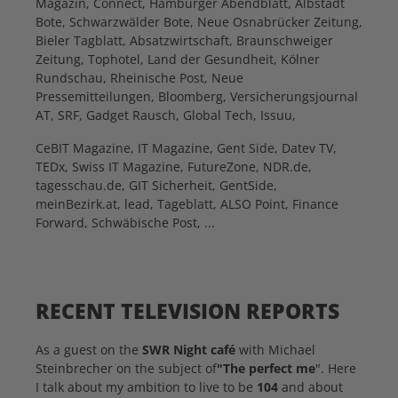
Magazin, Connect, Hamburger Abendblatt, Albstadt
Bote, Schwarzwälder Bote, Neue Osnabrücker Zeitung,
Bieler Tagblatt, Absatzwirtschaft, Braunschweiger
Zeitung, Tophotel, Land der Gesundheit, Kölner
Rundschau, Rheinische Post, Neue
Pressemitteilungen, Bloomberg, Versicherungsjournal
AT, SRF, Gadget Rausch, Global Tech, Issuu,
CeBIT Magazine, IT Magazine, Gent Side, Datev TV,
TEDx, Swiss IT Magazine, FutureZone, NDR.de,
tagesschau.de, GIT Sicherheit, GentSide,
meinBezirk.at, lead, Tageblatt, ALSO Point, Finance
Forward, Schwäbische Post, ...
RECENT TELEVISION REPORTS
As a guest on the
SWR Night café
with Michael
Steinbrecher on the subject of
"The perfect me
". Here
I talk about my ambition to live to be
104
and about