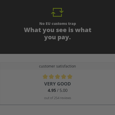
No EU customs trap
What you see is what
you pay.
customer satisfaction
Average rating of 4.9 out of 5 stars
VERY GOOD
4.95
/ 5.00
out of 254 reviews