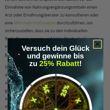
Einnahme von Nahrungsergänzungsmitteln einen
Arzt oder Ernährungsberater zu konsultieren oder
eine
Mikronährstoffanalyse
durchzuführen, um
sicherzustellen, dass sie zu den individuellen
Bedürfnissen passen und keine Wechselwirkungen
mit bestehenden Medikamenten oder
Versuch dein Glück
gesundheitlichen Zuständen verursachen.
und gewinne bis
zu
25% Rabatt
!
Darüber hinaus sollten Biohacker nicht vergessen,
dass Nahrungsergänzungsmittel allein nicht
ausreichen, um optimale Ergebnisse zu erzielen. Eine
gesunde Ernährung, ausreichend Bewegung,
ausreichend Schlaf und Stressmanagement sind
ebenfalls entscheidende Faktoren für eine