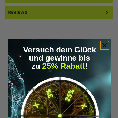
REVIEWS
Versuch dein Glück
und gewinne bis
Skip product gallery
Accessory Items
zu
25% Rabatt
!