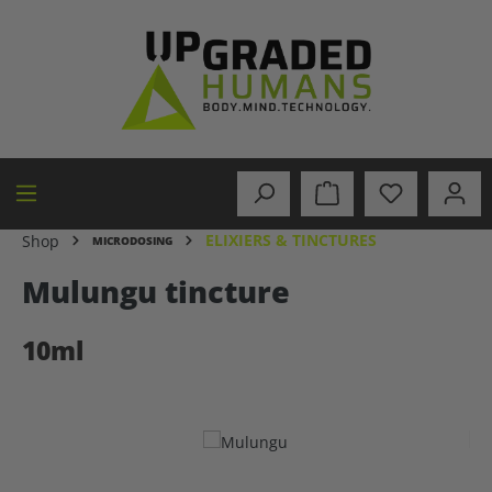
in content
ELIXIERS & TINCTURES
Shop
MICRODOSING
Mulungu tincture
10ml
Skip image gallery