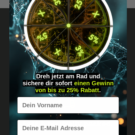
Got questions? Just message us!
Discreet, direct &
personal.
Dreh jetzt am Rad und
sichere
dir
sofort
einen Gewinn
von bis zu 25% Rabatt
.
Vorname
Worldwide shipping
Fast & neutrally packed.
E-Mail