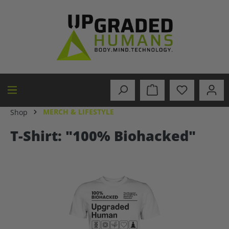
in content
MERCH & LIFESTYLE
Shop
T-Shirt: "100% Biohacked"
Skip image gallery