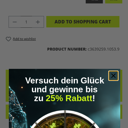
PRODUCT QUANTITY: ENTER THE DES
ADD TO SHOPPING CART
Add to wishlist
PRODUCT NUMBER:
c3639259.1053.9
DESCRIPTION
Versuch dein Glück
DESIGNED BY GENETICS. UPGRADED BY SCIENCE. POWERED BY
und gewinne bis
NATURE.DIESES SHIRT IST MEHR ALS NUR EIN KLEIDUNGSSTÜCK –
zu
25% Rabatt
!
ES IST DEIN…
MORE
REVIEWS