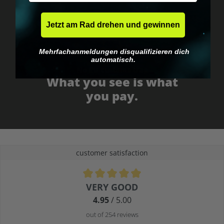
Jetzt am Rad drehen und gewinnen
Mehrfachanmeldungen disqualifizieren dich
automatisch.
No EU customs trap
What you see is what
you pay.
customer satisfaction
Average rating of 4.9 out of 5 stars
VERY GOOD
4.95
/ 5.00
out of 254 reviews