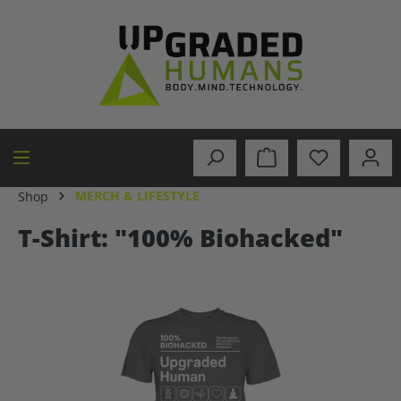
in content
MERCH & LIFESTYLE
Shop
T-Shirt: "100% Biohacked"
Skip image gallery