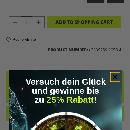
PRODUCT QUANTITY: ENTER THE DES
ADD TO SHOPPING CART
Add to wishlist
PRODUCT NUMBER:
c3639259.1058.4
DESCRIPTION
Versuch dein Glück
DESIGNED BY GENETICS. UPGRADED BY SCIENCE. POWERED BY
und gewinne bis
NATURE.DIESES SHIRT IST MEHR ALS NUR EIN KLEIDUNGSSTÜCK –
zu
25% Rabatt
!
ES IST DEIN…
MORE
REVIEWS