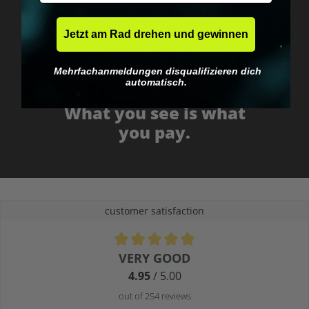
Jetzt am Rad drehen und gewinnen
Mehrfachanmeldungen disqualifizieren dich
automatisch.
No EU customs trap
What you see is what
you pay.
customer satisfaction
Average rating of 4.9 out of 5 stars
VERY GOOD
4.95
/ 5.00
out of 254 reviews