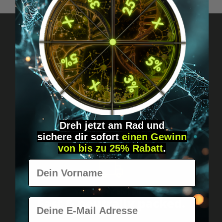
Got questions? Just message us!
Discreet, direct &
personal.
Dreh jetzt am Rad und
sichere
dir
sofort
einen Gewinn
von bis zu 25% Rabatt
.
Vorname
Worldwide shipping
Fast & neutrally packed.
E-Mail