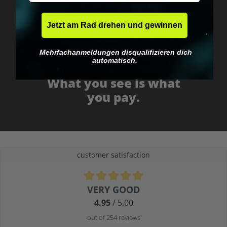
Jetzt am Rad drehen und gewinnen
Mehrfachanmeldungen disqualifizieren dich
automatisch.
No EU customs trap
What you see is what
you pay.
customer satisfaction
Average rating of 4.9 out of 5 stars
VERY GOOD
4.95
/ 5.00
out of 254 reviews