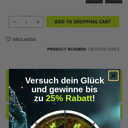
PRODUCT QUANTITY: ENTER THE DES
ADD TO SHOPPING CART
Add to wishlist
PRODUCT NUMBER:
c3639259.1058.5
DESCRIPTION
Versuch dein Glück
DESIGNED BY GENETICS. UPGRADED BY SCIENCE. POWERED BY
und gewinne bis
NATURE.DIESES SHIRT IST MEHR ALS NUR EIN KLEIDUNGSSTÜCK –
zu
25% Rabatt
!
ES IST DEIN…
MORE
REVIEWS