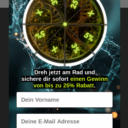
Got questions? Just message us!
Discreet, direct &
personal.
Dreh jetzt am Rad und
sichere
dir
sofort
einen Gewinn
von bis zu 25% Rabatt
.
Vorname
Worldwide shipping
Fast & neutrally packed.
E-Mail