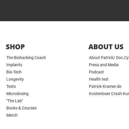
SHOP
ABOUT US
The Biohacking Coach
About Patrick/ Doc.C
Implants
Press and Media
Bio-Tech
Podcast
Longevity
Health test
Tests
Patrick-Kramer.de
Microdosing
Kostenloser Crash-Ku
"The Lab"
Books & Courses
Merch