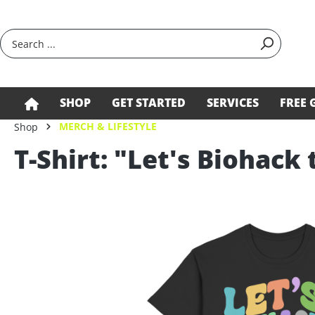
search
Skip to main navigation
SHOP
GET STARTED
SERVICES
FREE 
MERCH & LIFESTYLE
Shop
T-Shirt: "Let's Biohack
Skip image gallery