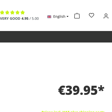
English
Average rating of 4.9 out of 5 stars
VERY GOOD
4.95
/ 5.00
€39.95*