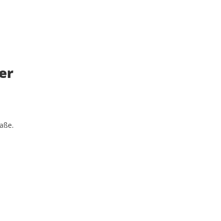
er
raße.