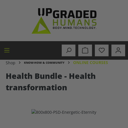
in content
ONLINE COURSES
Shop
KNOW-HOW & COMMUNITY
Health Bundle - Health
transformation
Skip image gallery