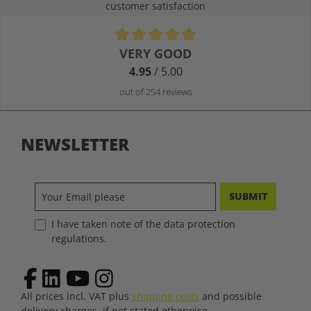
customer satisfaction
Average rating of 4.9 out of 5 stars
VERY GOOD
4.95
/ 5.00
out of 254 reviews
NEWSLETTER
SUBMIT
I have taken note of the data protection
regulations.
All prices incl. VAT plus
shipping costs
and possible
delivery charges, if not stated otherwise.