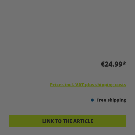
€24.99*
Prices incl. VAT plus shipping costs
Free shipping
LINK TO THE ARTICLE