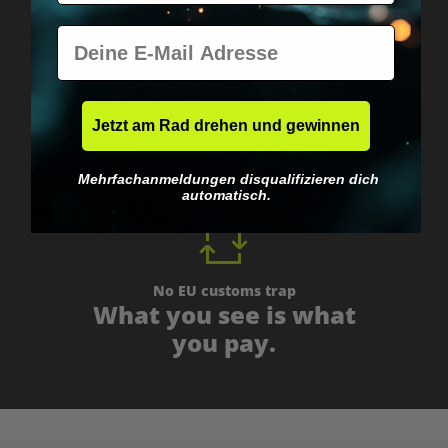
E-Mail
Worldwide shipping
Fast & neutrally packed.
Jetzt am Rad drehen und gewinnen
Mehrfachanmeldungen disqualifizieren dich
automatisch.
No EU customs trap
What you see is what
you pay.