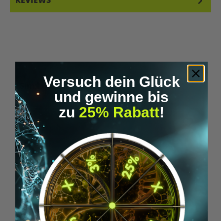
REVIEWS
Versuch dein Glück
Skip product gallery
Similar Items
und gewinne bis
zu
25% Rabatt
!