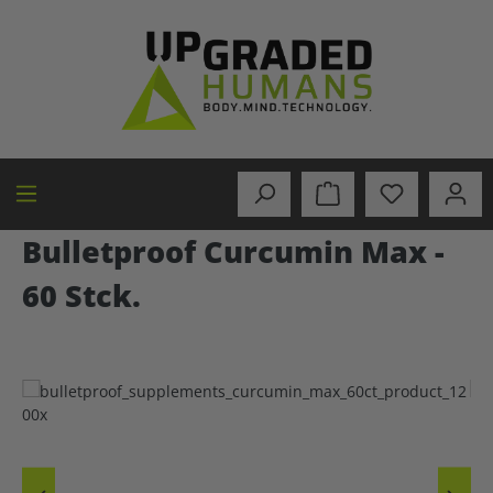
in content
Bulletproof Curcumin Max -
60 Stck.
Skip image gallery