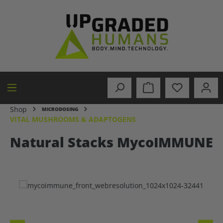
in content
Shop
MICRODOSING
VITAL MUSHROOMS & ADAPTOGENS
Natural Stacks MycoIMMUNE
Skip image gallery