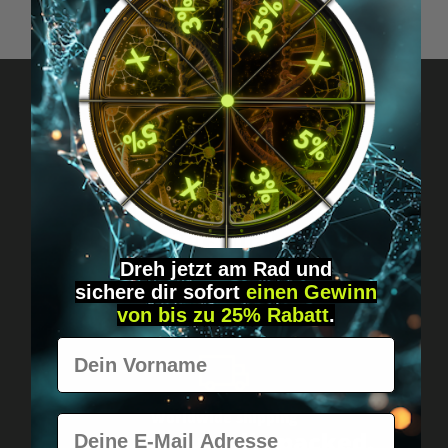
Got questions? Just message us!
Discreet, direct &
personal.
Dreh jetzt am Rad und
sichere
dir
sofort
einen Gewinn
von bis zu 25% Rabatt
.
Vorname
Worldwide shipping
E-Mail
Fast & neutrally packed.