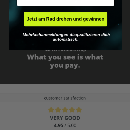
Jetzt am Rad drehen und gewinnen
Mehrfachanmeldungen disqualifizieren dich
automatisch.
No EU customs trap
What you see is what
you pay.
customer satisfaction
Average rating of 4.9 out of 5 stars
VERY GOOD
4.95
/ 5.00