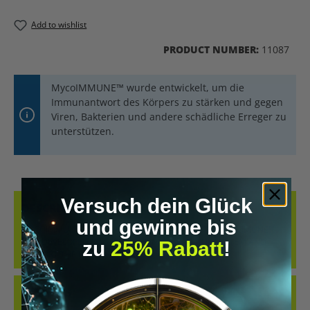
Add to wishlist
PRODUCT NUMBER:
11087
MycoIMMUNE™ wurde entwickelt, um die
Immunantwort des Körpers zu stärken und gegen
Viren, Bakterien und andere schädliche Erreger zu
unterstützen.
Versuch dein Glück
DESCRIPTION
und gewinne bis
MYCOIMMUNE™ – NATURAL IMMUNE SUPPORT MYCOIMMUNE™
WAS DEVELOPED TO STRENGTHEN THE IMMUNE SYSTEM AND
zu
25% Rabatt
!
SUPPORT THE BODY IN FIGHT…
MORE
REVIEWS