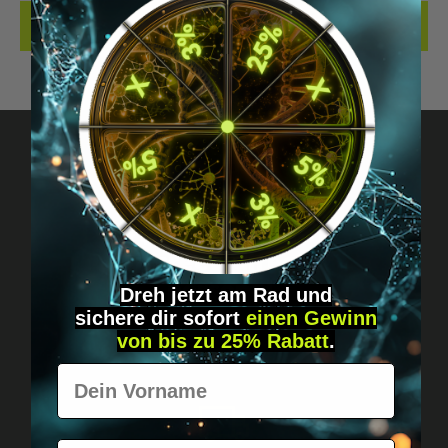
REVIEWS
Got questions? Just message us!
Discreet, direct &
personal.
Dreh jetzt am Rad und
sichere
dir
sofort
einen Gewinn
von bis zu 25% Rabatt
.
Vorname