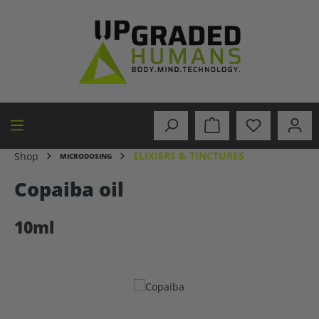
in content
ELIXIERS & TINCTURES
Shop
MICRODOSING
Copaiba oil
10ml
Skip image gallery