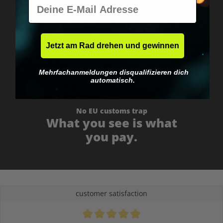
E-Mail
Worldwide shipping
Fast & neutrally packed.
Jetzt am Rad drehen und gewinnen
Mehrfachanmeldungen disqualifizieren dich
automatisch.
No EU customs trap
What you see is what
you pay.
customer satisfaction