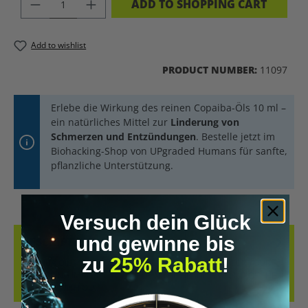
PRODUCT QUANTITY: ENTER THE DES
ADD TO SHOPPING CART
Add to wishlist
PRODUCT NUMBER:
11097
Erlebe die Wirkung des reinen Copaiba-Öls 10 ml –
ein natürliches Mittel zur
Linderung von
Schmerzen und Entzündungen
. Bestelle jetzt im
Biohacking-Shop von UPgraded Humans für sanfte,
pflanzliche Unterstützung.
Versuch dein Glück
und gewinne bis
DESCRIPTION
zu
25% Rabatt
!
COPAIBA OIL – THE GOLDEN POWER OF THE AMAZON FOR YOUR
WELL-BEING IMMERSE YOURSELF IN THE HEALING WORLD OF THE
AMAZON WITH OU…
MORE