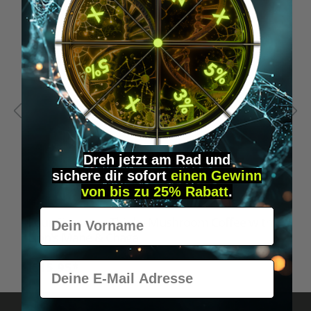
Dreh jetzt am Rad und
sichere
dir
sofort
einen Gewinn
von bis zu 25% Rabatt
.
Vorname
Four Sigmatic - Think - Mushroom Coffee with
F
Lion's Mane & Chaga
C
E-Mail
€15.95*