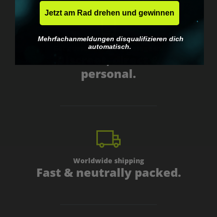
Jetzt am Rad drehen und gewinnen
Mehrfachanmeldungen disqualifizieren dich
automatisch.
Got questions? Just message us!
Discreet, direct &
personal.
Worldwide shipping
Fast & neutrally packed.