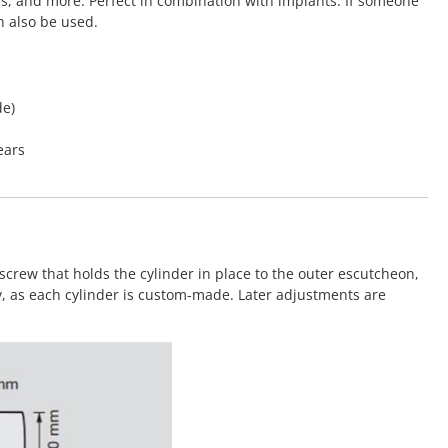
rs, and more. Perfect in combination with implants. If someone
n also be used.
de)
ears
screw that holds the cylinder in place to the outer escutcheon,
y, as each cylinder is custom-made. Later adjustments are