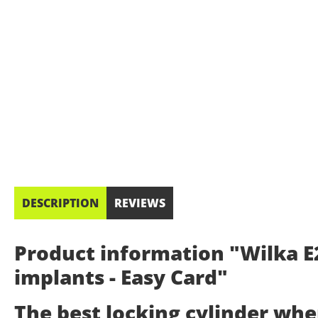
DESCRIPTION
REVIEWS
Product information "Wilka E2
implants - Easy Card"
The best locking cylinder wh