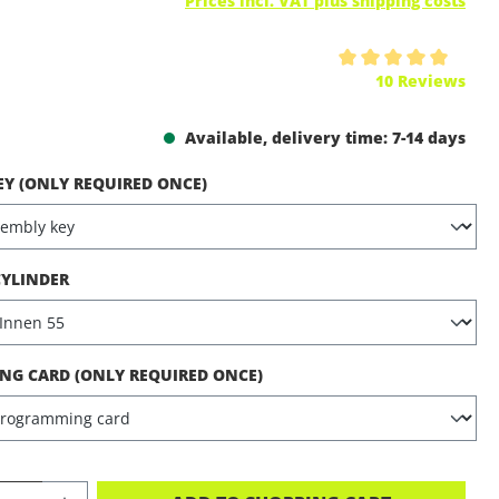
Prices incl. VAT plus shipping costs
ing of 5 out of 5 stars
10 Reviews
Available, delivery time: 7-14 days
EY (ONLY REQUIRED ONCE)
CYLINDER
G CARD (ONLY REQUIRED ONCE)