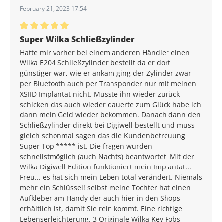
February 21, 2023 17:54
Average rating of 5 out of 5 stars
Super Wilka Schließzylinder
Hatte mir vorher bei einem anderen Händler einen
Wilka E204 Schließzylinder bestellt da er dort
günstiger war, wie er ankam ging der Zylinder zwar
per Bluetooth auch per Transponder nur mit meinen
XSIID Implantat nicht. Musste ihn wieder zurück
schicken das auch wieder dauerte zum Glück habe ich
dann mein Geld wieder bekommen. Danach dann den
Schließzylinder direkt bei Digiwell bestellt und muss
gleich schonmal sagen das die Kundenbetreuung
Super Top ***** ist. Die fragen wurden
schnellstmöglich (auch Nachts) beantwortet. Mit der
Wilka Digiwell Edition funktioniert mein Implantat...
Freu... es hat sich mein Leben total verändert. Niemals
mehr ein Schlüssel! selbst meine Tochter hat einen
Aufkleber am Handy der auch hier in den Shops
erhältlich ist, damit Sie rein kommt. Eine richtige
Lebenserleichterung. 3 Originale Wilka Key Fobs