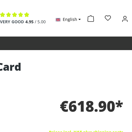
English
Average rating of 4.9 out of 5 stars
VERY GOOD
4.95
/ 5.00
Card
€618.90*