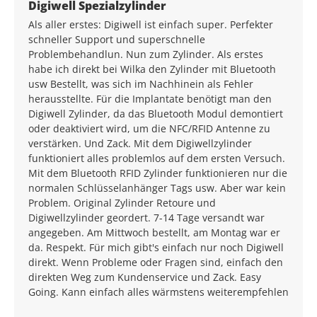
Average rating of 5 out of 5 stars
Digiwell Spezialzylinder
Als aller erstes: Digiwell ist einfach super. Perfekter
schneller Support und superschnelle
Problembehandlun. Nun zum Zylinder. Als erstes
habe ich direkt bei Wilka den Zylinder mit Bluetooth
usw Bestellt, was sich im Nachhinein als Fehler
herausstellte. Für die Implantate benötigt man den
Digiwell Zylinder, da das Bluetooth Modul demontiert
oder deaktiviert wird, um die NFC/RFID Antenne zu
verstärken. Und Zack. Mit dem Digiwellzylinder
funktioniert alles problemlos auf dem ersten Versuch.
Mit dem Bluetooth RFID Zylinder funktionieren nur die
normalen Schlüsselanhänger Tags usw. Aber war kein
Problem. Original Zylinder Retoure und
Digiwellzylinder geordert. 7-14 Tage versandt war
angegeben. Am Mittwoch bestellt, am Montag war er
da. Respekt. Für mich gibt's einfach nur noch Digiwell
direkt. Wenn Probleme oder Fragen sind, einfach den
direkten Weg zum Kundenservice und Zack. Easy
Going. Kann einfach alles wärmstens weiterempfehlen