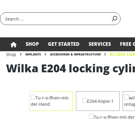
search
Skip to main navigation
SHOP
GET STARTED
SERVICES
FREE 
ACCESS CON
Shop
IMPLANTS
ACCESSORIES & INFRASTRUCTURE
Wilka E204 locking cyli
Skip image gallery