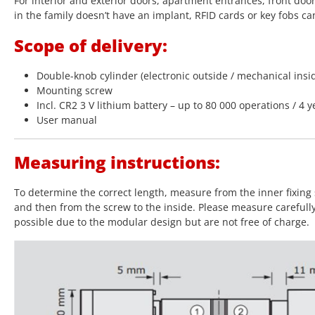
For interior and exterior doors, apartment entrances, front doo
in the family doesn’t have an implant, RFID cards or key fobs ca
Scope of delivery:
Double-knob cylinder (electronic outside / mechanical insi
Mounting screw
Incl. CR2 3 V lithium battery – up to 80 000 operations / 4 y
User manual
Measuring instructions:
To determine the correct length, measure from the inner fixing 
and then from the screw to the inside. Please measure carefull
possible due to the modular design but are not free of charge.