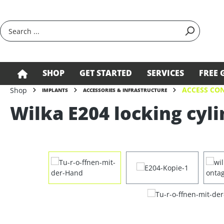
search
Skip to main navigation
SHOP
GET STARTED
SERVICES
FREE 
ACCESS CON
Shop
IMPLANTS
ACCESSORIES & INFRASTRUCTURE
Wilka E204 locking cyli
Skip image gallery