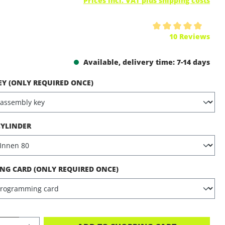
Prices incl. VAT plus shipping costs
ing of 5 out of 5 stars
10 Reviews
Available, delivery time: 7-14 days
EY (ONLY REQUIRED ONCE)
CYLINDER
G CARD (ONLY REQUIRED ONCE)