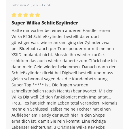
February 21, 2023 17:54
Average rating of 5 out of 5 stars
Super Wilka Schließzylinder
Hatte mir vorher bei einem anderen Händler einen
Wilka E204 Schließzylinder bestellt da er dort
günstiger war, wie er ankam ging der Zylinder zwar
per Bluetooth auch per Transponder nur mit meinen
XSIID Implantat nicht. Musste ihn wieder zurück
schicken das auch wieder dauerte zum Glück habe ich
dann mein Geld wieder bekommen. Danach dann den
Schließzylinder direkt bei Digiwell bestellt und muss
gleich schonmal sagen das die Kundenbetreuung
Super Top ***** ist. Die fragen wurden
schnellstmöglich (auch Nachts) beantwortet. Mit der
Wilka Digiwell Edition funktioniert mein Implantat...
Freu... es hat sich mein Leben total verändert. Niemals
mehr ein Schlüssel! selbst meine Tochter hat einen
Aufkleber am Handy der auch hier in den Shops
erhältlich ist, damit Sie rein kommt. Eine richtige
Lebenserleichterung. 3 Originale Wilka Key Fobs