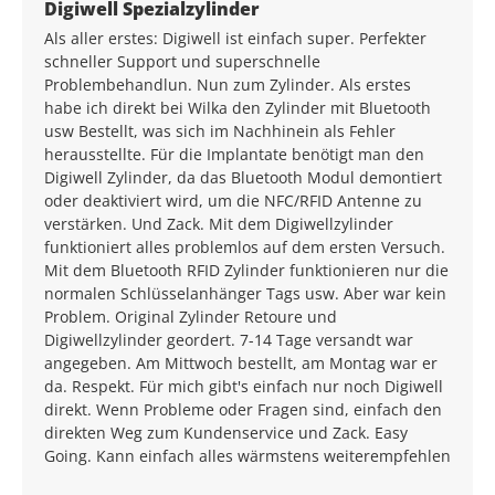
Average rating of 5 out of 5 stars
Digiwell Spezialzylinder
Als aller erstes: Digiwell ist einfach super. Perfekter
schneller Support und superschnelle
Problembehandlun. Nun zum Zylinder. Als erstes
habe ich direkt bei Wilka den Zylinder mit Bluetooth
usw Bestellt, was sich im Nachhinein als Fehler
herausstellte. Für die Implantate benötigt man den
Digiwell Zylinder, da das Bluetooth Modul demontiert
oder deaktiviert wird, um die NFC/RFID Antenne zu
verstärken. Und Zack. Mit dem Digiwellzylinder
funktioniert alles problemlos auf dem ersten Versuch.
Mit dem Bluetooth RFID Zylinder funktionieren nur die
normalen Schlüsselanhänger Tags usw. Aber war kein
Problem. Original Zylinder Retoure und
Digiwellzylinder geordert. 7-14 Tage versandt war
angegeben. Am Mittwoch bestellt, am Montag war er
da. Respekt. Für mich gibt's einfach nur noch Digiwell
direkt. Wenn Probleme oder Fragen sind, einfach den
direkten Weg zum Kundenservice und Zack. Easy
Going. Kann einfach alles wärmstens weiterempfehlen