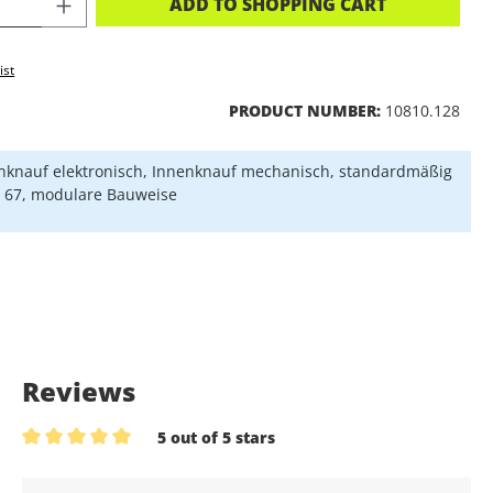
CT QUANTITY: ENTER THE DESIRED A
ADD TO SHOPPING CART
ist
PRODUCT NUMBER:
10810.128
knauf elektronisch, Innenknauf mechanisch, standardmäßig
P 67, modulare Bauweise
Reviews
5 out of 5 stars
Average rating of 5 out of 5 stars