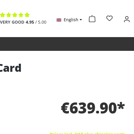
English
Average rating of 4.9 out of 5 stars
VERY GOOD
4.95
/ 5.00
Card
€639.90*