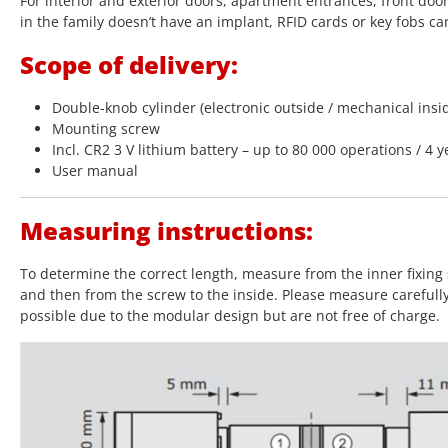
For interior and exterior doors, apartment entrances, front doo
in the family doesn’t have an implant, RFID cards or key fobs ca
Scope of delivery:
Double-knob cylinder (electronic outside / mechanical insi
Mounting screw
Incl. CR2 3 V lithium battery – up to 80 000 operations / 4 y
User manual
Measuring instructions:
To determine the correct length, measure from the inner fixing 
and then from the screw to the inside. Please measure carefull
possible due to the modular design but are not free of charge.