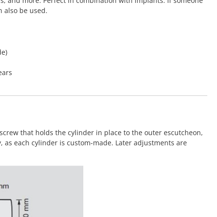
rs, and more. Perfect in combination with implants. If someone
n also be used.
de)
ears
screw that holds the cylinder in place to the outer escutcheon,
y, as each cylinder is custom-made. Later adjustments are