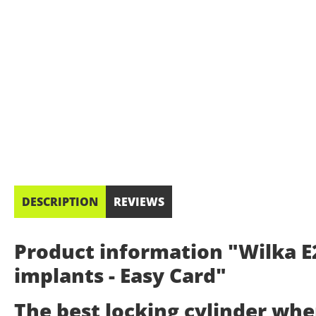
DESCRIPTION
REVIEWS
Product information "Wilka E2
implants - Easy Card"
The best locking cylinder wh