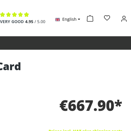
English
Average rating of 4.9 out of 5 stars
VERY GOOD
4.95
/ 5.00
Card
€667.90*