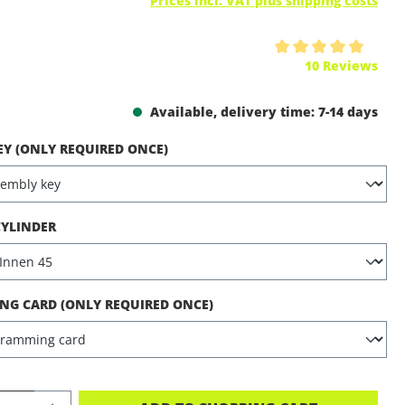
Prices incl. VAT plus shipping costs
ing of 5 out of 5 stars
10 Reviews
Available, delivery time: 7-14 days
EY (ONLY REQUIRED ONCE)
CYLINDER
G CARD (ONLY REQUIRED ONCE)