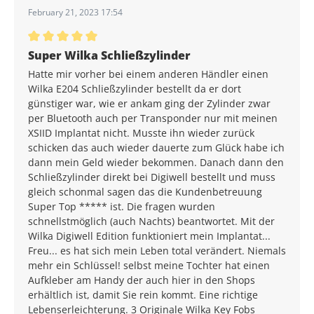
February 21, 2023 17:54
Average rating of 5 out of 5 stars
Super Wilka Schließzylinder
Hatte mir vorher bei einem anderen Händler einen
Wilka E204 Schließzylinder bestellt da er dort
günstiger war, wie er ankam ging der Zylinder zwar
per Bluetooth auch per Transponder nur mit meinen
XSIID Implantat nicht. Musste ihn wieder zurück
schicken das auch wieder dauerte zum Glück habe ich
dann mein Geld wieder bekommen. Danach dann den
Schließzylinder direkt bei Digiwell bestellt und muss
gleich schonmal sagen das die Kundenbetreuung
Super Top ***** ist. Die fragen wurden
schnellstmöglich (auch Nachts) beantwortet. Mit der
Wilka Digiwell Edition funktioniert mein Implantat...
Freu... es hat sich mein Leben total verändert. Niemals
mehr ein Schlüssel! selbst meine Tochter hat einen
Aufkleber am Handy der auch hier in den Shops
erhältlich ist, damit Sie rein kommt. Eine richtige
Lebenserleichterung. 3 Originale Wilka Key Fobs