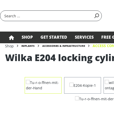
search
Skip to main navigation
SHOP
GET STARTED
SERVICES
FREE 
ACCESS CON
Shop
IMPLANTS
ACCESSORIES & INFRASTRUCTURE
Wilka E204 locking cyli
Skip image gallery