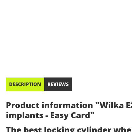
DESCRIPTION
REVIEWS
Product information "Wilka E2
implants - Easy Card"
The best locking cylinder wh