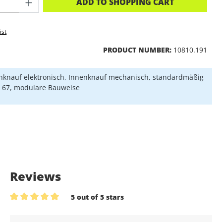
CT QUANTITY: ENTER THE DESIRED A
ADD TO SHOPPING CART
ist
PRODUCT NUMBER:
10810.191
knauf elektronisch, Innenknauf mechanisch, standardmäßig
P 67, modulare Bauweise
Reviews
5 out of 5 stars
Average rating of 5 out of 5 stars