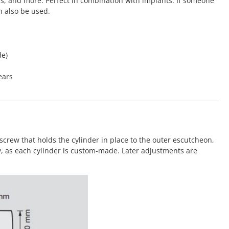
rs, and more. Perfect in combination with implants. If someone
n also be used.
de)
ears
screw that holds the cylinder in place to the outer escutcheon,
y, as each cylinder is custom-made. Later adjustments are