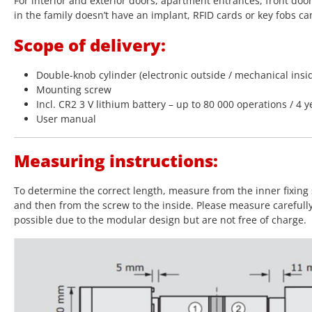
For interior and exterior doors, apartment entrances, front doo
in the family doesn’t have an implant, RFID cards or key fobs ca
Scope of delivery:
Double-knob cylinder (electronic outside / mechanical insi
Mounting screw
Incl. CR2 3 V lithium battery – up to 80 000 operations / 4 y
User manual
Measuring instructions:
To determine the correct length, measure from the inner fixing 
and then from the screw to the inside. Please measure carefull
possible due to the modular design but are not free of charge.