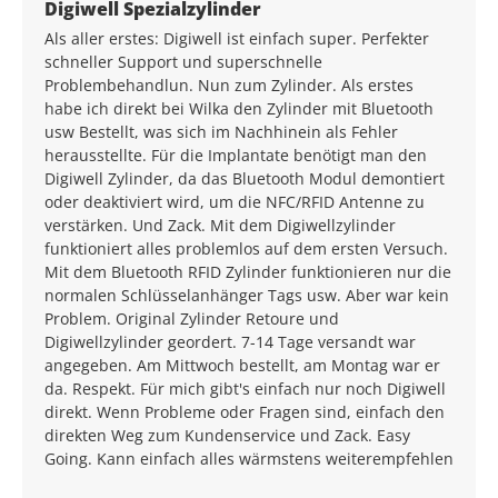
Average rating of 5 out of 5 stars
Digiwell Spezialzylinder
Als aller erstes: Digiwell ist einfach super. Perfekter
schneller Support und superschnelle
Problembehandlun. Nun zum Zylinder. Als erstes
habe ich direkt bei Wilka den Zylinder mit Bluetooth
usw Bestellt, was sich im Nachhinein als Fehler
herausstellte. Für die Implantate benötigt man den
Digiwell Zylinder, da das Bluetooth Modul demontiert
oder deaktiviert wird, um die NFC/RFID Antenne zu
verstärken. Und Zack. Mit dem Digiwellzylinder
funktioniert alles problemlos auf dem ersten Versuch.
Mit dem Bluetooth RFID Zylinder funktionieren nur die
normalen Schlüsselanhänger Tags usw. Aber war kein
Problem. Original Zylinder Retoure und
Digiwellzylinder geordert. 7-14 Tage versandt war
angegeben. Am Mittwoch bestellt, am Montag war er
da. Respekt. Für mich gibt's einfach nur noch Digiwell
direkt. Wenn Probleme oder Fragen sind, einfach den
direkten Weg zum Kundenservice und Zack. Easy
Going. Kann einfach alles wärmstens weiterempfehlen