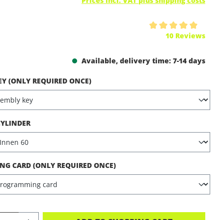
Prices incl. VAT plus shipping costs
ing of 5 out of 5 stars
10 Reviews
Available, delivery time: 7-14 days
EY (ONLY REQUIRED ONCE)
CYLINDER
G CARD (ONLY REQUIRED ONCE)