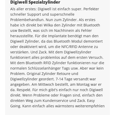
Average rating of 5 out of 5 stars
Digiwell Spezialzylinder
Als aller erstes: Digiwell ist einfach super. Perfekter
schneller Support und superschnelle
Problembehandlun. Nun zum Zylinder. Als erstes
habe ich direkt bei Wilka den Zylinder mit Bluetooth
usw Bestellt, was sich im Nachhinein als Fehler
herausstellte. Für die Implantate benötigt man den
Digiwell Zylinder, da das Bluetooth Modul demontiert
oder deaktiviert wird, um die NFC/RFID Antenne zu
verstärken. Und Zack. Mit dem Digiwellzylinder
funktioniert alles problemlos auf dem ersten Versuch.
Mit dem Bluetooth RFID Zylinder funktionieren nur die
normalen Schlüsselanhänger Tags usw. Aber war kein
Problem. Original Zylinder Retoure und
Digiwellzylinder geordert. 7-14 Tage versandt war
angegeben. Am Mittwoch bestellt, am Montag war er
da. Respekt. Für mich gibt's einfach nur noch Digiwell
direkt. Wenn Probleme oder Fragen sind, einfach den
direkten Weg zum Kundenservice und Zack. Easy
Going. Kann einfach alles wärmstens weiterempfehlen