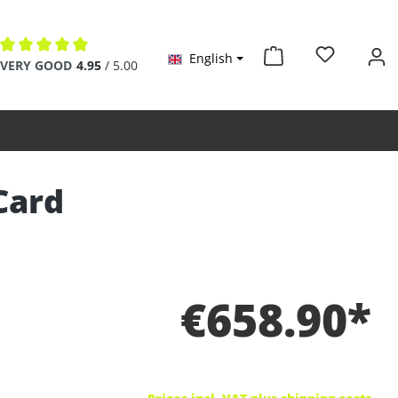
English
Average rating of 4.9 out of 5 stars
VERY GOOD
4.95
/ 5.00
Card
€658.90*