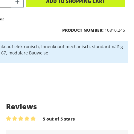
CT QUANTITY: ENTER THE DESIRED A
ADD TO SHOPPING CART
ist
PRODUCT NUMBER:
10810.245
knauf elektronisch, Innenknauf mechanisch, standardmäßig
P 67, modulare Bauweise
Reviews
5 out of 5 stars
Average rating of 5 out of 5 stars