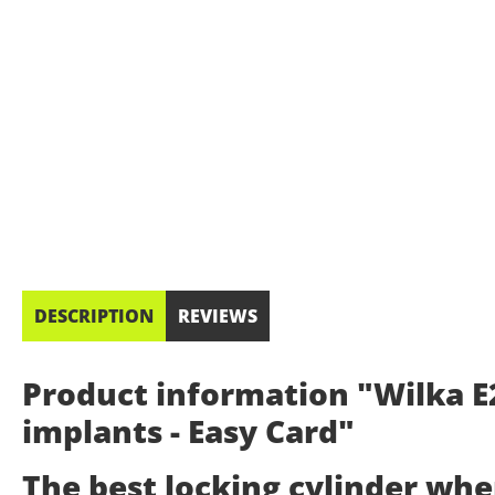
DESCRIPTION
REVIEWS
Product information "Wilka E2
implants - Easy Card"
The best locking cylinder wh