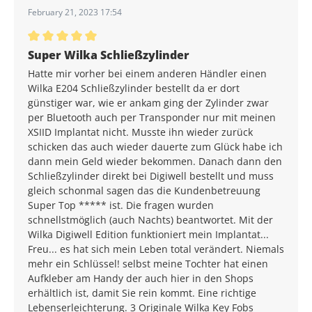
February 21, 2023 17:54
Average rating of 5 out of 5 stars
Super Wilka Schließzylinder
Hatte mir vorher bei einem anderen Händler einen
Wilka E204 Schließzylinder bestellt da er dort
günstiger war, wie er ankam ging der Zylinder zwar
per Bluetooth auch per Transponder nur mit meinen
XSIID Implantat nicht. Musste ihn wieder zurück
schicken das auch wieder dauerte zum Glück habe ich
dann mein Geld wieder bekommen. Danach dann den
Schließzylinder direkt bei Digiwell bestellt und muss
gleich schonmal sagen das die Kundenbetreuung
Super Top ***** ist. Die fragen wurden
schnellstmöglich (auch Nachts) beantwortet. Mit der
Wilka Digiwell Edition funktioniert mein Implantat...
Freu... es hat sich mein Leben total verändert. Niemals
mehr ein Schlüssel! selbst meine Tochter hat einen
Aufkleber am Handy der auch hier in den Shops
erhältlich ist, damit Sie rein kommt. Eine richtige
Lebenserleichterung. 3 Originale Wilka Key Fobs