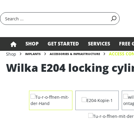
search
Skip to main navigation
SHOP
GET STARTED
SERVICES
FREE 
ACCESS CON
Shop
IMPLANTS
ACCESSORIES & INFRASTRUCTURE
Wilka E204 locking cyli
Skip image gallery