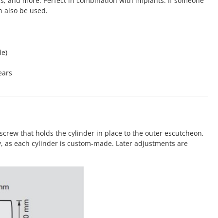
rs, and more. Perfect in combination with implants. If someone
n also be used.
de)
ears
screw that holds the cylinder in place to the outer escutcheon,
y, as each cylinder is custom-made. Later adjustments are