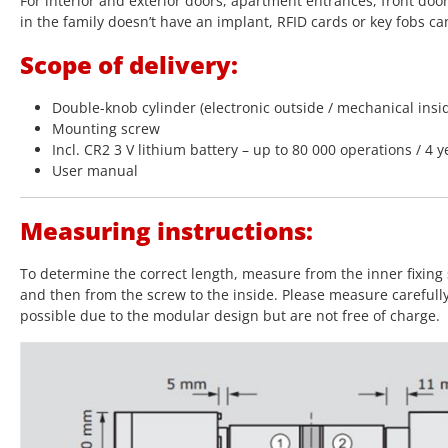
For interior and exterior doors, apartment entrances, front doo
in the family doesn’t have an implant, RFID cards or key fobs ca
Scope of delivery:
Double-knob cylinder (electronic outside / mechanical insi
Mounting screw
Incl. CR2 3 V lithium battery – up to 80 000 operations / 4 y
User manual
Measuring instructions:
To determine the correct length, measure from the inner fixing 
and then from the screw to the inside. Please measure carefull
possible due to the modular design but are not free of charge.