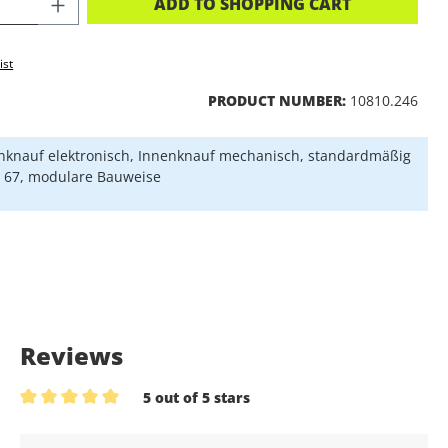
CT QUANTITY: ENTER THE DESIRED A
ADD TO SHOPPING CART
ist
PRODUCT NUMBER:
10810.246
knauf elektronisch, Innenknauf mechanisch, standardmäßig
P 67, modulare Bauweise
Reviews
5 out of 5 stars
Average rating of 5 out of 5 stars