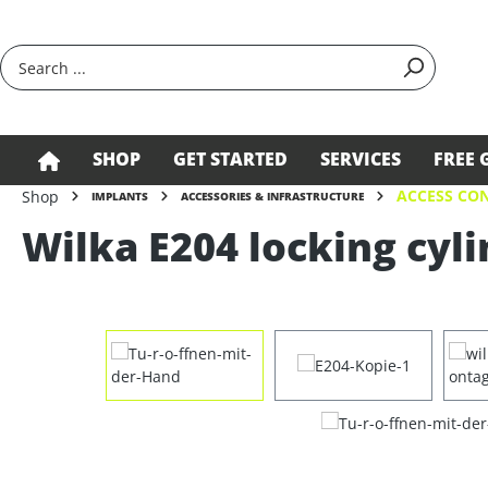
search
Skip to main navigation
SHOP
GET STARTED
SERVICES
FREE 
ACCESS CON
Shop
IMPLANTS
ACCESSORIES & INFRASTRUCTURE
Wilka E204 locking cyli
Skip image gallery