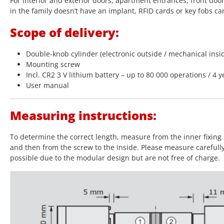
For interior and exterior doors, apartment entrances, front doo
in the family doesn’t have an implant, RFID cards or key fobs ca
Scope of delivery:
Double-knob cylinder (electronic outside / mechanical insi
Mounting screw
Incl. CR2 3 V lithium battery – up to 80 000 operations / 4 y
User manual
Measuring instructions:
To determine the correct length, measure from the inner fixing 
and then from the screw to the inside. Please measure carefull
possible due to the modular design but are not free of charge.