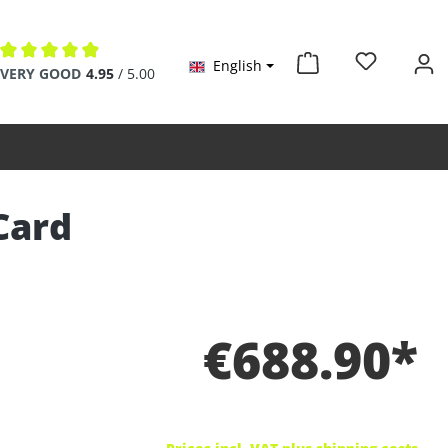
English
Average rating of 4.9 out of 5 stars
VERY GOOD
4.95
/ 5.00
Card
€688.90*