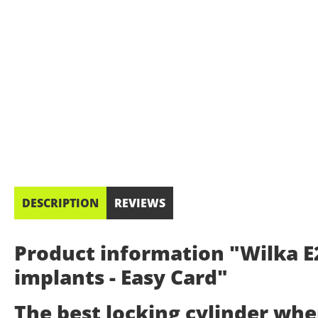
DESCRIPTION
REVIEWS
Product information "Wilka E2
implants - Easy Card"
The best locking cylinder wh