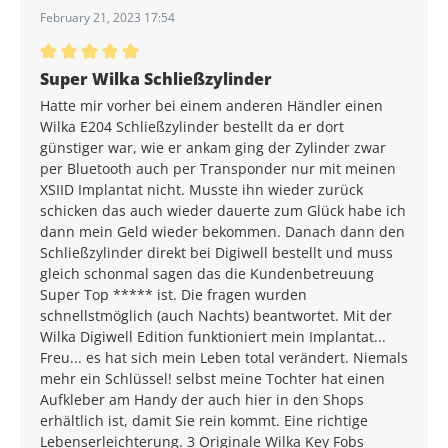
February 21, 2023 17:54
Average rating of 5 out of 5 stars
Super Wilka Schließzylinder
Hatte mir vorher bei einem anderen Händler einen
Wilka E204 Schließzylinder bestellt da er dort
günstiger war, wie er ankam ging der Zylinder zwar
per Bluetooth auch per Transponder nur mit meinen
XSIID Implantat nicht. Musste ihn wieder zurück
schicken das auch wieder dauerte zum Glück habe ich
dann mein Geld wieder bekommen. Danach dann den
Schließzylinder direkt bei Digiwell bestellt und muss
gleich schonmal sagen das die Kundenbetreuung
Super Top ***** ist. Die fragen wurden
schnellstmöglich (auch Nachts) beantwortet. Mit der
Wilka Digiwell Edition funktioniert mein Implantat...
Freu... es hat sich mein Leben total verändert. Niemals
mehr ein Schlüssel! selbst meine Tochter hat einen
Aufkleber am Handy der auch hier in den Shops
erhältlich ist, damit Sie rein kommt. Eine richtige
Lebenserleichterung. 3 Originale Wilka Key Fobs