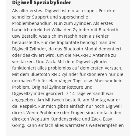
Average rating of 5 out of 5 stars
Digiwell Spezialzylinder
Als aller erstes: Digiwell ist einfach super. Perfekter
schneller Support und superschnelle
Problembehandlun. Nun zum Zylinder. Als erstes
habe ich direkt bei Wilka den Zylinder mit Bluetooth
usw Bestellt, was sich im Nachhinein als Fehler
herausstellte. Für die Implantate benötigt man den
Digiwell Zylinder, da das Bluetooth Modul demontiert
oder deaktiviert wird, um die NFC/RFID Antenne zu
verstärken. Und Zack. Mit dem Digiwellzylinder
funktioniert alles problemlos auf dem ersten Versuch.
Mit dem Bluetooth RFID Zylinder funktionieren nur die
normalen Schlüsselanhänger Tags usw. Aber war kein
Problem. Original Zylinder Retoure und
Digiwellzylinder geordert. 7-14 Tage versandt war
angegeben. Am Mittwoch bestellt, am Montag war er
da. Respekt. Für mich gibt's einfach nur noch Digiwell
direkt. Wenn Probleme oder Fragen sind, einfach den
direkten Weg zum Kundenservice und Zack. Easy
Going. Kann einfach alles wärmstens weiterempfehlen