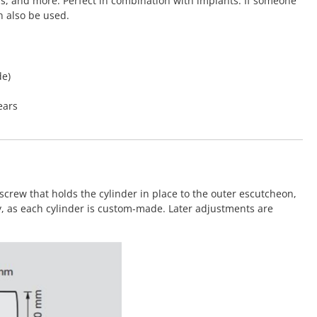
rs, and more. Perfect in combination with implants. If someone
n also be used.
de)
ears
screw that holds the cylinder in place to the outer escutcheon,
y, as each cylinder is custom-made. Later adjustments are