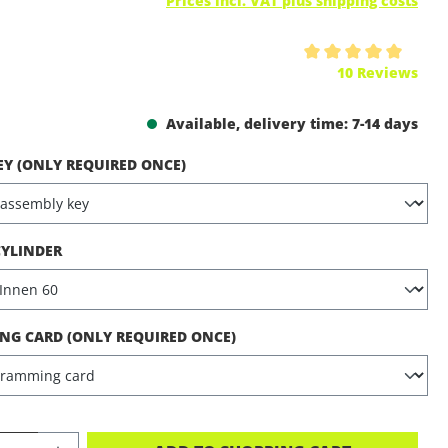
Prices incl. VAT plus shipping costs
ing of 5 out of 5 stars
10 Reviews
Available, delivery time: 7-14 days
EY (ONLY REQUIRED ONCE)
CYLINDER
G CARD (ONLY REQUIRED ONCE)