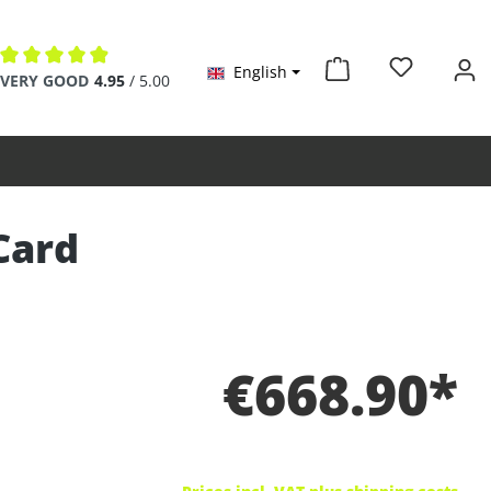
English
Average rating of 4.9 out of 5 stars
VERY GOOD
4.95
/ 5.00
Card
€668.90*