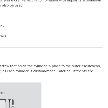
rs, and more. Perfect in combination with implants. If someone
n also be used.
de)
ears
screw that holds the cylinder in place to the outer escutcheon,
y, as each cylinder is custom-made. Later adjustments are