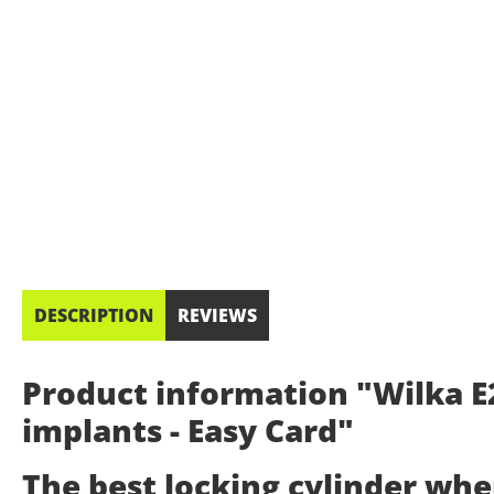
DESCRIPTION
REVIEWS
Product information "Wilka E2
implants - Easy Card"
The best locking cylinder wh