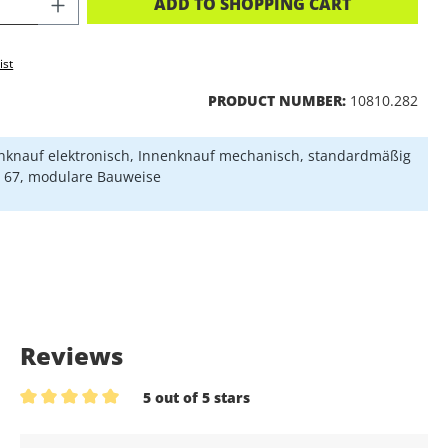
CT QUANTITY: ENTER THE DESIRED A
ADD TO SHOPPING CART
ist
PRODUCT NUMBER:
10810.282
knauf elektronisch, Innenknauf mechanisch, standardmäßig
P 67, modulare Bauweise
Reviews
5 out of 5 stars
Average rating of 5 out of 5 stars