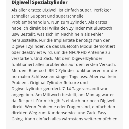
Average rating of 5 out of 5 stars
Digiwell Spezialzylinder
Als aller erstes: Digiwell ist einfach super. Perfekter
schneller Support und superschnelle
Problembehandlun. Nun zum Zylinder. Als erstes
habe ich direkt bei Wilka den Zylinder mit Bluetooth
usw Bestellt, was sich im Nachhinein als Fehler
herausstellte. Für die Implantate benötigt man den
Digiwell Zylinder, da das Bluetooth Modul demontiert
oder deaktiviert wird, um die NFC/RFID Antenne zu
verstärken. Und Zack. Mit dem Digiwellzylinder
funktioniert alles problemlos auf dem ersten Versuch.
Mit dem Bluetooth RFID Zylinder funktionieren nur die
normalen Schlüsselanhänger Tags usw. Aber war kein
Problem. Original Zylinder Retoure und
Digiwellzylinder geordert. 7-14 Tage versandt war
angegeben. Am Mittwoch bestellt, am Montag war er
da. Respekt. Für mich gibt's einfach nur noch Digiwell
direkt. Wenn Probleme oder Fragen sind, einfach den
direkten Weg zum Kundenservice und Zack. Easy
Going. Kann einfach alles wärmstens weiterempfehlen