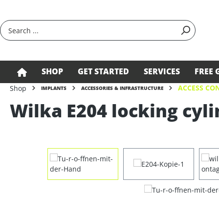
search
Skip to main navigation
SHOP
GET STARTED
SERVICES
FREE 
ACCESS CON
Shop
IMPLANTS
ACCESSORIES & INFRASTRUCTURE
Wilka E204 locking cyli
Skip image gallery