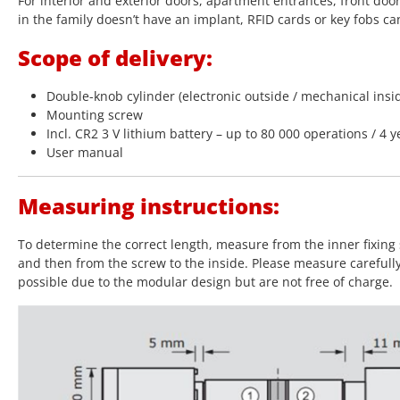
For interior and exterior doors, apartment entrances, front doo
in the family doesn’t have an implant, RFID cards or key fobs ca
Scope of delivery:
Double-knob cylinder (electronic outside / mechanical insi
Mounting screw
Incl. CR2 3 V lithium battery – up to 80 000 operations / 4 y
User manual
Measuring instructions:
To determine the correct length, measure from the inner fixing 
and then from the screw to the inside. Please measure carefull
possible due to the modular design but are not free of charge.