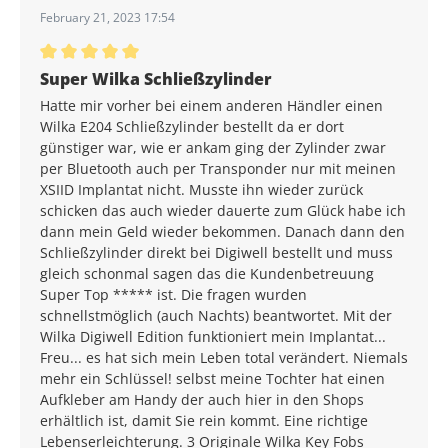
February 21, 2023 17:54
Average rating of 5 out of 5 stars
Super Wilka Schließzylinder
Hatte mir vorher bei einem anderen Händler einen
Wilka E204 Schließzylinder bestellt da er dort
günstiger war, wie er ankam ging der Zylinder zwar
per Bluetooth auch per Transponder nur mit meinen
XSIID Implantat nicht. Musste ihn wieder zurück
schicken das auch wieder dauerte zum Glück habe ich
dann mein Geld wieder bekommen. Danach dann den
Schließzylinder direkt bei Digiwell bestellt und muss
gleich schonmal sagen das die Kundenbetreuung
Super Top ***** ist. Die fragen wurden
schnellstmöglich (auch Nachts) beantwortet. Mit der
Wilka Digiwell Edition funktioniert mein Implantat...
Freu... es hat sich mein Leben total verändert. Niemals
mehr ein Schlüssel! selbst meine Tochter hat einen
Aufkleber am Handy der auch hier in den Shops
erhältlich ist, damit Sie rein kommt. Eine richtige
Lebenserleichterung. 3 Originale Wilka Key Fobs