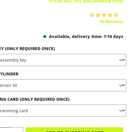
Prices incl. VAT plus shipping costs
ing of 5 out of 5 stars
10 Reviews
Available, delivery time: 7-14 days
EY (ONLY REQUIRED ONCE)
CYLINDER
G CARD (ONLY REQUIRED ONCE)