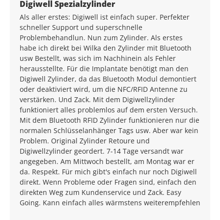
Average rating of 5 out of 5 stars
Digiwell Spezialzylinder
Als aller erstes: Digiwell ist einfach super. Perfekter
schneller Support und superschnelle
Problembehandlun. Nun zum Zylinder. Als erstes
habe ich direkt bei Wilka den Zylinder mit Bluetooth
usw Bestellt, was sich im Nachhinein als Fehler
herausstellte. Für die Implantate benötigt man den
Digiwell Zylinder, da das Bluetooth Modul demontiert
oder deaktiviert wird, um die NFC/RFID Antenne zu
verstärken. Und Zack. Mit dem Digiwellzylinder
funktioniert alles problemlos auf dem ersten Versuch.
Mit dem Bluetooth RFID Zylinder funktionieren nur die
normalen Schlüsselanhänger Tags usw. Aber war kein
Problem. Original Zylinder Retoure und
Digiwellzylinder geordert. 7-14 Tage versandt war
angegeben. Am Mittwoch bestellt, am Montag war er
da. Respekt. Für mich gibt's einfach nur noch Digiwell
direkt. Wenn Probleme oder Fragen sind, einfach den
direkten Weg zum Kundenservice und Zack. Easy
Going. Kann einfach alles wärmstens weiterempfehlen