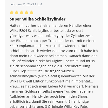
February 21, 2023 17:54
Average rating of 5 out of 5 stars
Super Wilka Schließzylinder
Hatte mir vorher bei einem anderen Händler einen
Wilka E204 Schließzylinder bestellt da er dort
günstiger war, wie er ankam ging der Zylinder zwar
per Bluetooth auch per Transponder nur mit meinen
XSIID Implantat nicht. Musste ihn wieder zurück
schicken das auch wieder dauerte zum Glück habe ich
dann mein Geld wieder bekommen. Danach dann den
Schließzylinder direkt bei Digiwell bestellt und muss
gleich schonmal sagen das die Kundenbetreuung
Super Top ***** ist. Die fragen wurden
schnellstmöglich (auch Nachts) beantwortet. Mit der
Wilka Digiwell Edition funktioniert mein Implantat...
Freu... es hat sich mein Leben total verändert. Niemals
mehr ein Schlüssel! selbst meine Tochter hat einen
Aufkleber am Handy der auch hier in den Shops
erhältlich ist, damit Sie rein kommt. Eine richtige
Lebenserleichterung. 3 Originale Wilka Key Fobs