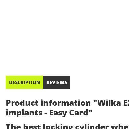
DESCRIPTION
REVIEWS
Product information "Wilka E2
implants - Easy Card"
The best locking cylinder wh