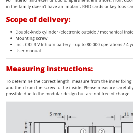
For interior and exterior doors, apartment entrances, front doo
in the family doesn’t have an implant, RFID cards or key fobs ca
Scope of delivery:
Double-knob cylinder (electronic outside / mechanical insi
Mounting screw
Incl. CR2 3 V lithium battery – up to 80 000 operations / 4 y
User manual
Measuring instructions:
To determine the correct length, measure from the inner fixing 
and then from the screw to the inside. Please measure carefull
possible due to the modular design but are not free of charge.