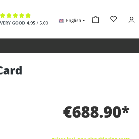
English
Average rating of 4.9 out of 5 stars
VERY GOOD
4.95
/ 5.00
Card
€688.90*