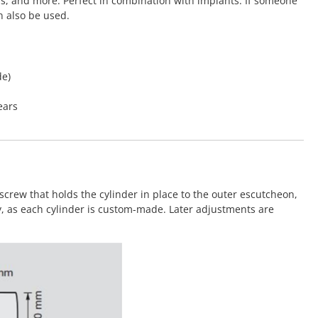
rs, and more. Perfect in combination with implants. If someone
n also be used.
de)
ears
screw that holds the cylinder in place to the outer escutcheon,
y, as each cylinder is custom-made. Later adjustments are