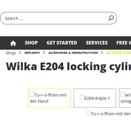
search
Skip to main navigation
SHOP
GET STARTED
SERVICES
FREE 
ACCESS CON
Shop
IMPLANTS
ACCESSORIES & INFRASTRUCTURE
Wilka E204 locking cyli
Skip image gallery