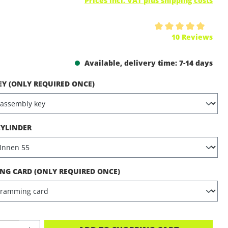
Prices incl. VAT plus shipping costs
ing of 5 out of 5 stars
10 Reviews
Available, delivery time: 7-14 days
EY (ONLY REQUIRED ONCE)
CYLINDER
G CARD (ONLY REQUIRED ONCE)