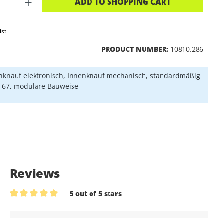
CT QUANTITY: ENTER THE DESIRED A
ADD TO SHOPPING CART
ist
PRODUCT NUMBER:
10810.286
knauf elektronisch, Innenknauf mechanisch, standardmäßig
P 67, modulare Bauweise
Reviews
5 out of 5 stars
Average rating of 5 out of 5 stars