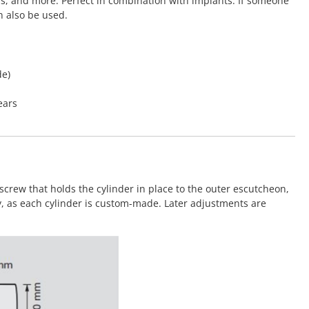
rs, and more. Perfect in combination with implants. If someone
n also be used.
de)
ears
screw that holds the cylinder in place to the outer escutcheon,
y, as each cylinder is custom-made. Later adjustments are