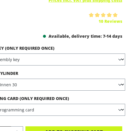
Prices incl. VAT plus shipping costs
ing of 5 out of 5 stars
10 Reviews
Available, delivery time: 7-14 days
EY (ONLY REQUIRED ONCE)
CYLINDER
G CARD (ONLY REQUIRED ONCE)