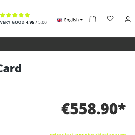
English
Average rating of 4.9 out of 5 stars
VERY GOOD
4.95
/ 5.00
Card
€558.90*