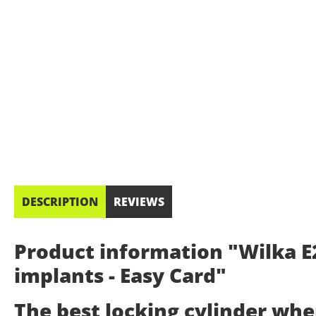
DESCRIPTION
REVIEWS
Product information "Wilka E2
implants - Easy Card"
The best locking cylinder wh