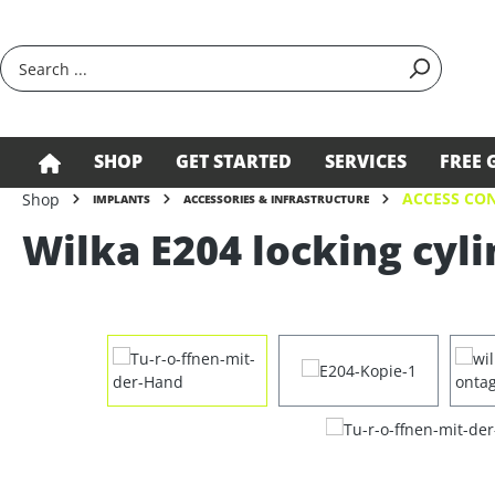
search
Skip to main navigation
SHOP
GET STARTED
SERVICES
FREE 
ACCESS CON
Shop
IMPLANTS
ACCESSORIES & INFRASTRUCTURE
Wilka E204 locking cyli
Skip image gallery