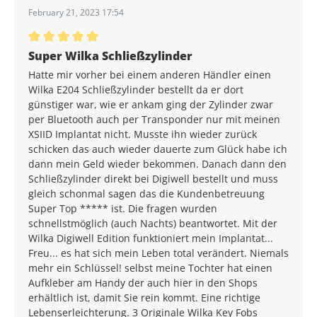
February 21, 2023 17:54
Average rating of 5 out of 5 stars
Super Wilka Schließzylinder
Hatte mir vorher bei einem anderen Händler einen
Wilka E204 Schließzylinder bestellt da er dort
günstiger war, wie er ankam ging der Zylinder zwar
per Bluetooth auch per Transponder nur mit meinen
XSIID Implantat nicht. Musste ihn wieder zurück
schicken das auch wieder dauerte zum Glück habe ich
dann mein Geld wieder bekommen. Danach dann den
Schließzylinder direkt bei Digiwell bestellt und muss
gleich schonmal sagen das die Kundenbetreuung
Super Top ***** ist. Die fragen wurden
schnellstmöglich (auch Nachts) beantwortet. Mit der
Wilka Digiwell Edition funktioniert mein Implantat...
Freu... es hat sich mein Leben total verändert. Niemals
mehr ein Schlüssel! selbst meine Tochter hat einen
Aufkleber am Handy der auch hier in den Shops
erhältlich ist, damit Sie rein kommt. Eine richtige
Lebenserleichterung. 3 Originale Wilka Key Fobs