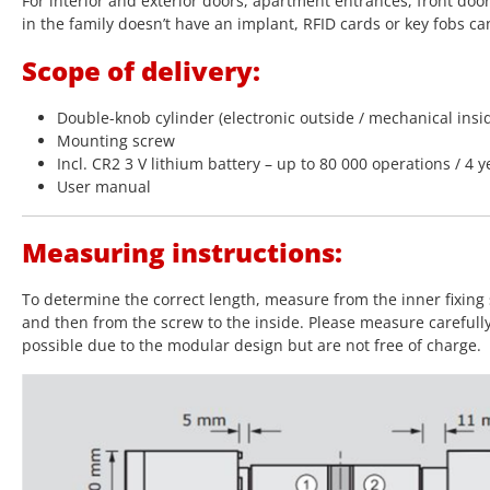
For interior and exterior doors, apartment entrances, front doo
in the family doesn’t have an implant, RFID cards or key fobs ca
Scope of delivery:
Double-knob cylinder (electronic outside / mechanical insi
Mounting screw
Incl. CR2 3 V lithium battery – up to 80 000 operations / 4 y
User manual
Measuring instructions:
To determine the correct length, measure from the inner fixing 
and then from the screw to the inside. Please measure carefull
possible due to the modular design but are not free of charge.