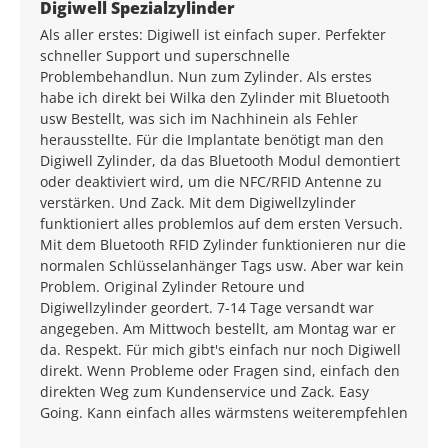
Average rating of 5 out of 5 stars
Digiwell Spezialzylinder
Als aller erstes: Digiwell ist einfach super. Perfekter
schneller Support und superschnelle
Problembehandlun. Nun zum Zylinder. Als erstes
habe ich direkt bei Wilka den Zylinder mit Bluetooth
usw Bestellt, was sich im Nachhinein als Fehler
herausstellte. Für die Implantate benötigt man den
Digiwell Zylinder, da das Bluetooth Modul demontiert
oder deaktiviert wird, um die NFC/RFID Antenne zu
verstärken. Und Zack. Mit dem Digiwellzylinder
funktioniert alles problemlos auf dem ersten Versuch.
Mit dem Bluetooth RFID Zylinder funktionieren nur die
normalen Schlüsselanhänger Tags usw. Aber war kein
Problem. Original Zylinder Retoure und
Digiwellzylinder geordert. 7-14 Tage versandt war
angegeben. Am Mittwoch bestellt, am Montag war er
da. Respekt. Für mich gibt's einfach nur noch Digiwell
direkt. Wenn Probleme oder Fragen sind, einfach den
direkten Weg zum Kundenservice und Zack. Easy
Going. Kann einfach alles wärmstens weiterempfehlen