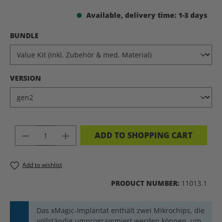
Available, delivery time: 1-3 days
SELECT
BUNDLE
SELECT
VERSION
PRODUCT QUANTITY: ENTER THE DES
ADD TO SHOPPING CART
Add to wishlist
PRODUCT NUMBER:
11013.1
Das xMagic-Implantat enthält zwei Mikrochips, die
vollständig umprogrammiert werden können, um