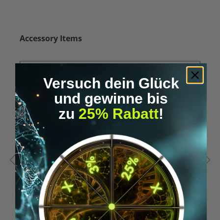
Skip product gallery
Accessory Items
Versuch dein Glück
und gewinne bis
zu
25% Rabatt
!