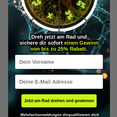
A
RFID USB stick - for xNT & xM1+ (HF)
U
€19.95*
Dreh jetzt am Rad und
sichere
dir
sofort
einen Gewinn
Skip product gallery
Similar Items
von bis zu 25% Rabatt
.
Vorname
E-Mail
Jetzt am Rad drehen und gewinnen
Mehrfachanmeldungen disqualifizieren dich