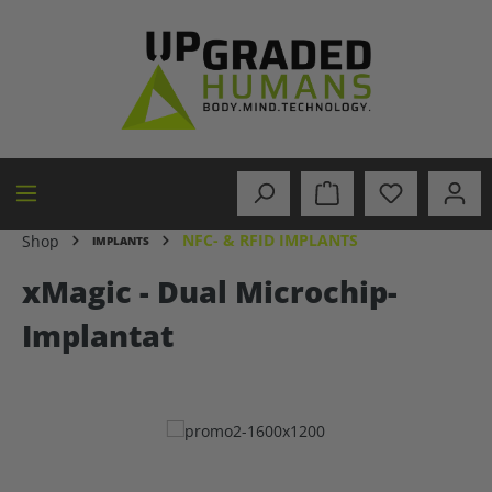
in content
NFC- & RFID IMPLANTS
Shop
IMPLANTS
xMagic - Dual Microchip-
Implantat
Skip image gallery