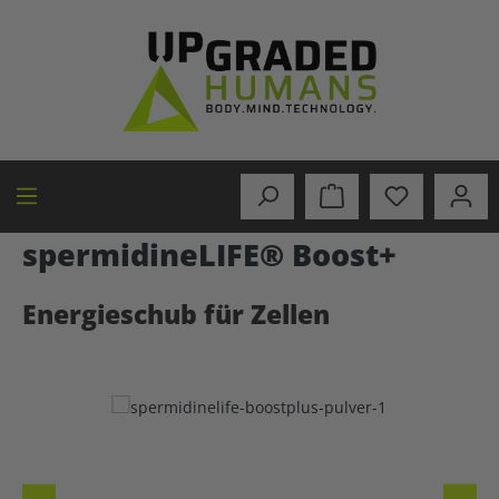
in content
spermidineLIFE® Boost+
Energieschub für Zellen
Skip image gallery