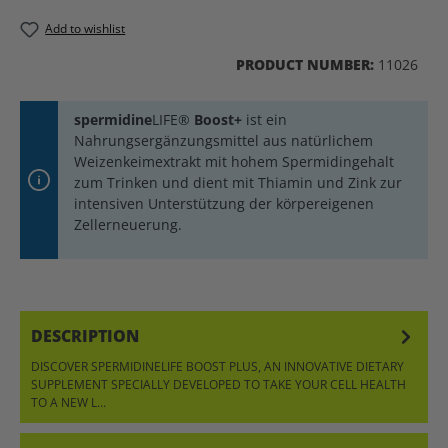
Add to wishlist
PRODUCT NUMBER:
11026
spermidine
LIFE®
Boost+
ist ein
Nahrungsergänzungsmittel aus natürlichem
Weizenkeimextrakt mit hohem Spermidingehalt
zum Trinken und dient mit Thiamin und Zink zur
intensiven Unterstützung der körpereigenen
Zellerneuerung.
DESCRIPTION
DISCOVER SPERMIDINELIFE BOOST PLUS, AN INNOVATIVE DIETARY
SUPPLEMENT SPECIALLY DEVELOPED TO TAKE YOUR CELL HEALTH
TO A NEW L…
MORE