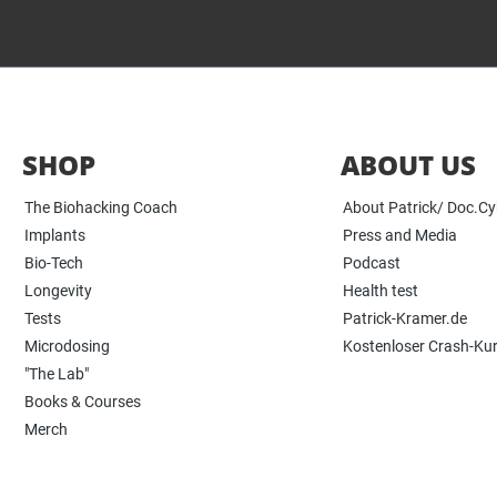
SHOP
ABOUT US
The Biohacking Coach
About Patrick/ Doc.C
Implants
Press and Media
Bio-Tech
Podcast
Longevity
Health test
Tests
Patrick-Kramer.de
Microdosing
Kostenloser Crash-Ku
"The Lab"
Books & Courses
Merch