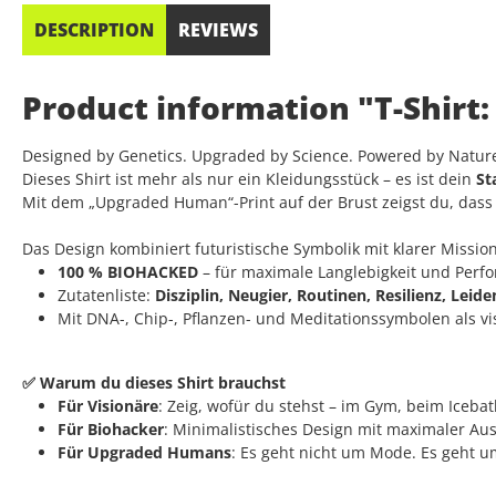
DESCRIPTION
REVIEWS
Product information "T-Shirt
Designed by Genetics. Upgraded by Science. Powered by Natur
Dieses Shirt ist mehr als nur ein Kleidungsstück – es ist dein
St
Mit dem „Upgraded Human“-Print auf der Brust zeigst du, dass du
Das Design kombiniert futuristische Symbolik mit klarer Mission
100 % BIOHACKED
– für maximale Langlebigkeit und Perf
Zutatenliste:
Disziplin, Neugier, Routinen, Resilienz, Leid
Mit DNA-, Chip-, Pflanzen- und Meditationssymbolen als v
✅ Warum du dieses Shirt brauchst
Für Visionäre
: Zeig, wofür du stehst – im Gym, beim Iceba
Für Biohacker
: Minimalistisches Design mit maximaler Au
Für Upgraded Humans
: Es geht nicht um Mode. Es geht um