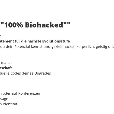
: "100% Biohacked""
e.
atement für die nächste Evolutionsstufe
.
 dein Potenzial kennst und gezielt hackst: körperlich, geistig und 
:
ormance
enschaft
isuelle Codes deines Upgrades
th oder auf Konferenzen
ssage
 Identität.