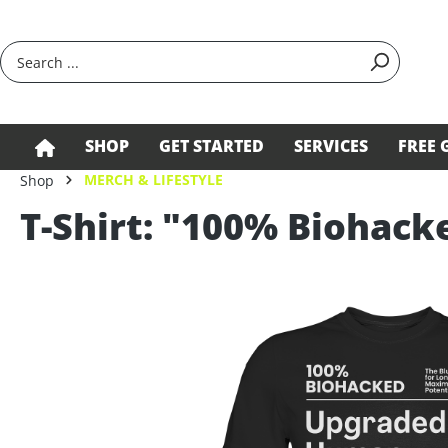
search
Skip to main navigation
SHOP
GET STARTED
SERVICES
FREE 
MERCH & LIFESTYLE
Shop
T-Shirt: "100% Biohack
Skip image gallery