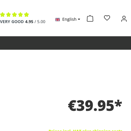
English
Average rating of 4.9 out of 5 stars
VERY GOOD
4.95
/ 5.00
€39.95*