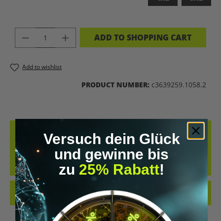
PRODUCT QUANTITY: ENTER THE DES
ADD TO SHOPPING CART
Add to wishlist
PRODUCT NUMBER:
c3639259.1058.2
DESCRIPTION
Versuch dein Glück
DESIGNED BY GENETICS. UPGRADED BY SCIENCE. POWERED BY
und gewinne bis
NATURE.DIESES SHIRT IST MEHR ALS NUR EIN KLEIDUNGSSTÜCK –
zu
25% Rabatt
!
ES IST DEIN…
MORE
REVIEWS