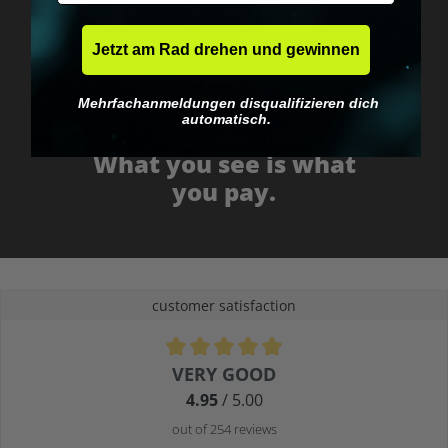
Jetzt am Rad drehen und gewinnen
Mehrfachanmeldungen disqualifizieren dich
automatisch.
No EU customs trap
What you see is what
you pay.
customer satisfaction
Average rating of 4.9 out of 5 stars
VERY GOOD
4.95
/ 5.00
out of 254 reviews