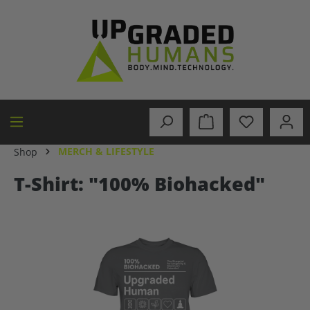
in content
MERCH & LIFESTYLE
Shop
T-Shirt: "100% Biohacked"
Skip image gallery