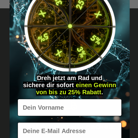
Got questions? Just message us!
Discreet, direct &
personal.
Dreh jetzt am Rad und
sichere
dir
sofort
einen Gewinn
von bis zu 25% Rabatt
.
Vorname
Worldwide shipping
Fast & neutrally packed.
E-Mail