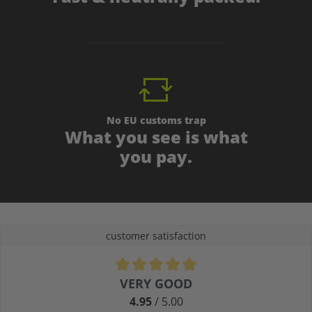
No EU customs trap
What you see is what
you pay.
customer satisfaction
Average rating of 4.9 out of 5 stars
VERY GOOD
4.95
/ 5.00