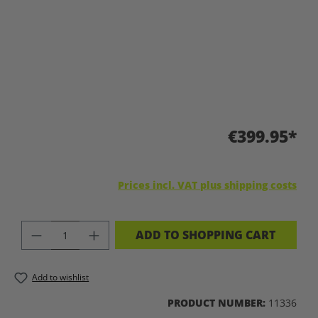
€399.95*
Prices incl. VAT plus shipping costs
PRODUCT QUANTITY: ENTER THE DES
ADD TO SHOPPING CART
Add to wishlist
PRODUCT NUMBER:
11336