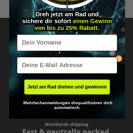
€399.95*
Dreh jetzt am Rad und
sichere
dir
sofort
einen Gewinn
von bis zu 25% Rabatt
.
Vorname
Got questions? Just message us!
E-Mail
Discreet, direct &
personal.
Jetzt am Rad drehen und gewinnen
Mehrfachanmeldungen disqualifizieren dich
automatisch.
Worldwide shipping
Fast & neutrally packed.