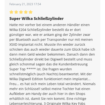
February 21, 2023 17:54
Average rating of 5 out of 5 stars
Super Wilka Schließzylinder
Hatte mir vorher bei einem anderen Händler einen
Wilka E204 Schließzylinder bestellt da er dort
günstiger war, wie er ankam ging der Zylinder zwar
per Bluetooth auch per Transponder nur mit meinen
XSIID Implantat nicht. Musste ihn wieder zurück
schicken das auch wieder dauerte zum Glück habe ich
dann mein Geld wieder bekommen. Danach dann den
Schließzylinder direkt bei Digiwell bestellt und muss
gleich schonmal sagen das die Kundenbetreuung
Super Top ***** ist. Die fragen wurden
schnellstmöglich (auch Nachts) beantwortet. Mit der
Wilka Digiwell Edition funktioniert mein Implantat...
Freu... es hat sich mein Leben total verändert. Niemals
mehr ein Schlüssel! selbst meine Tochter hat einen
Aufkleber am Handy der auch hier in den Shops
erhältlich ist, damit Sie rein kommt. Eine richtige
Lebenserleichterung. 3 Originale Wilka Key Fobs