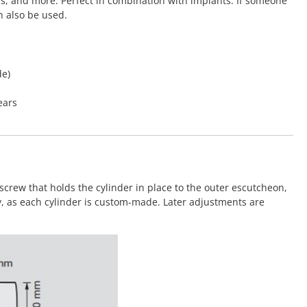
rs, and more. Perfect in combination with implants. If someone
n also be used.
de)
ears
screw that holds the cylinder in place to the outer escutcheon,
y, as each cylinder is custom-made. Later adjustments are