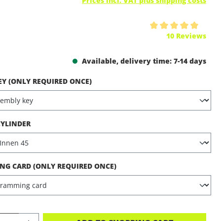
Prices incl. VAT plus shipping costs
ing of 5 out of 5 stars
10 Reviews
Available, delivery time: 7-14 days
EY (ONLY REQUIRED ONCE)
CYLINDER
G CARD (ONLY REQUIRED ONCE)