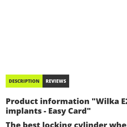
DESCRIPTION
REVIEWS
Product information "Wilka E2
implants - Easy Card"
The best locking cylinder wh