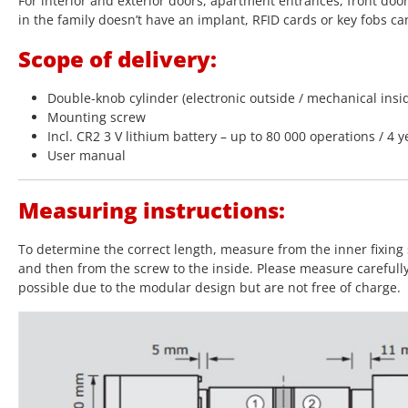
For interior and exterior doors, apartment entrances, front doo
in the family doesn’t have an implant, RFID cards or key fobs ca
Scope of delivery:
Double-knob cylinder (electronic outside / mechanical insi
Mounting screw
Incl. CR2 3 V lithium battery – up to 80 000 operations / 4 y
User manual
Measuring instructions:
To determine the correct length, measure from the inner fixing 
and then from the screw to the inside. Please measure carefull
possible due to the modular design but are not free of charge.