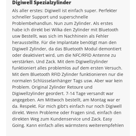
Average rating of 5 out of 5 stars
Digiwell Spezialzylinder
Als aller erstes: Digiwell ist einfach super. Perfekter
schneller Support und superschnelle
Problembehandlun. Nun zum Zylinder. Als erstes
habe ich direkt bei Wilka den Zylinder mit Bluetooth
usw Bestellt, was sich im Nachhinein als Fehler
herausstellte. Für die Implantate benötigt man den
Digiwell Zylinder, da das Bluetooth Modul demontiert
oder deaktiviert wird, um die NFC/RFID Antenne zu
verstärken. Und Zack. Mit dem Digiwellzylinder
funktioniert alles problemlos auf dem ersten Versuch.
Mit dem Bluetooth RFID Zylinder funktionieren nur die
normalen Schlüsselanhänger Tags usw. Aber war kein
Problem. Original Zylinder Retoure und
Digiwellzylinder geordert. 7-14 Tage versandt war
angegeben. Am Mittwoch bestellt, am Montag war er
da. Respekt. Für mich gibt's einfach nur noch Digiwell
direkt. Wenn Probleme oder Fragen sind, einfach den
direkten Weg zum Kundenservice und Zack. Easy
Going. Kann einfach alles wärmstens weiterempfehlen