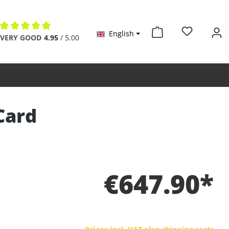
English
Average rating of 4.9 out of 5 stars
VERY GOOD
4.95
/ 5.00
Card
€647.90*