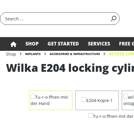
search
Skip to main navigation
SHOP
GET STARTED
SERVICES
FREE 
ACCESS CON
Shop
IMPLANTS
ACCESSORIES & INFRASTRUCTURE
Wilka E204 locking cyli
Skip image gallery