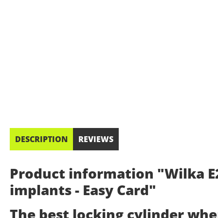
DESCRIPTION
REVIEWS
Product information "Wilka E2
implants - Easy Card"
The best locking cylinder wh