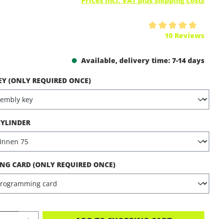
Prices incl. VAT plus shipping costs
ing of 5 out of 5 stars
10 Reviews
Available, delivery time: 7-14 days
EY (ONLY REQUIRED ONCE)
CYLINDER
G CARD (ONLY REQUIRED ONCE)