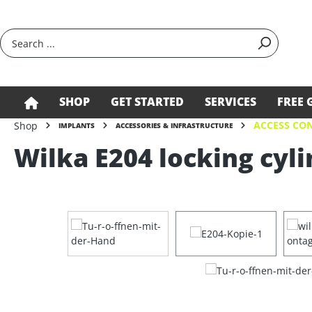
search
Skip to main navigation
SHOP
GET STARTED
SERVICES
FREE 
ACCESS CON
Shop
IMPLANTS
ACCESSORIES & INFRASTRUCTURE
Wilka E204 locking cyli
Skip image gallery