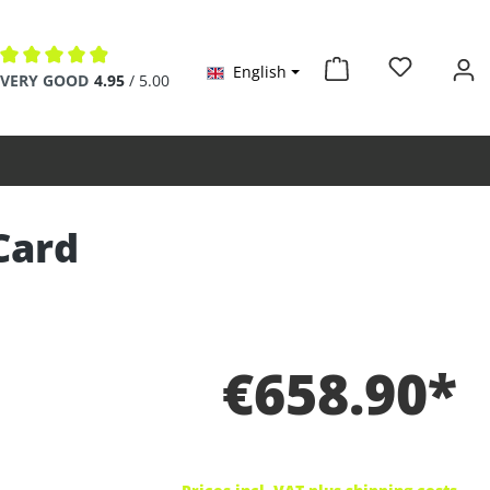
English
Average rating of 4.9 out of 5 stars
VERY GOOD
4.95
/ 5.00
Card
€658.90*