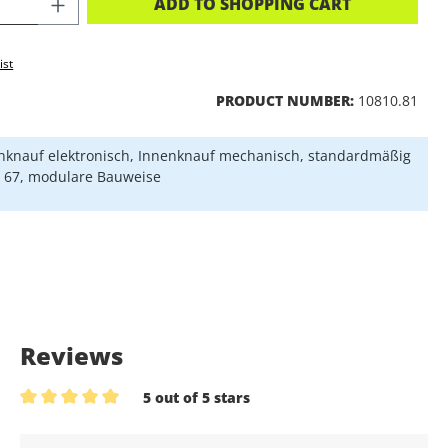
CT QUANTITY: ENTER THE DESIRED A
ADD TO SHOPPING CART
ist
PRODUCT NUMBER:
10810.81
knauf elektronisch, Innenknauf mechanisch, standardmäßig
P 67, modulare Bauweise
Reviews
5 out of 5 stars
Average rating of 5 out of 5 stars