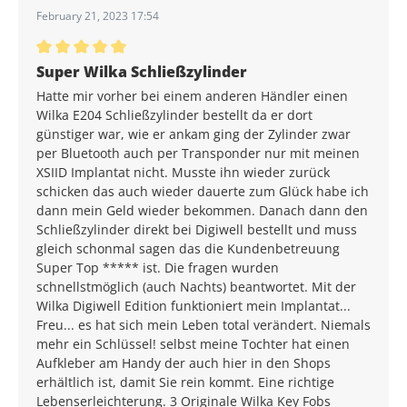
February 21, 2023 17:54
Average rating of 5 out of 5 stars
Super Wilka Schließzylinder
Hatte mir vorher bei einem anderen Händler einen
Wilka E204 Schließzylinder bestellt da er dort
günstiger war, wie er ankam ging der Zylinder zwar
per Bluetooth auch per Transponder nur mit meinen
XSIID Implantat nicht. Musste ihn wieder zurück
schicken das auch wieder dauerte zum Glück habe ich
dann mein Geld wieder bekommen. Danach dann den
Schließzylinder direkt bei Digiwell bestellt und muss
gleich schonmal sagen das die Kundenbetreuung
Super Top ***** ist. Die fragen wurden
schnellstmöglich (auch Nachts) beantwortet. Mit der
Wilka Digiwell Edition funktioniert mein Implantat...
Freu... es hat sich mein Leben total verändert. Niemals
mehr ein Schlüssel! selbst meine Tochter hat einen
Aufkleber am Handy der auch hier in den Shops
erhältlich ist, damit Sie rein kommt. Eine richtige
Lebenserleichterung. 3 Originale Wilka Key Fobs