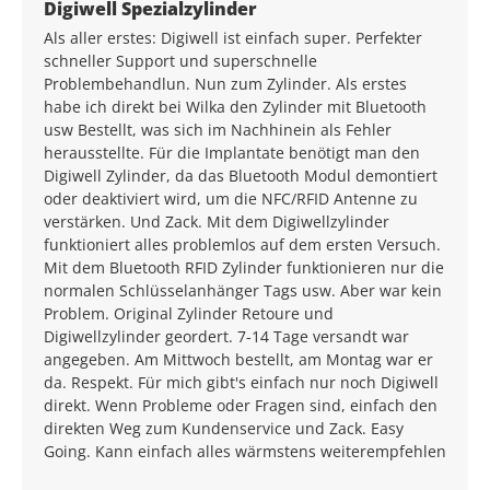
Average rating of 5 out of 5 stars
Digiwell Spezialzylinder
Als aller erstes: Digiwell ist einfach super. Perfekter
schneller Support und superschnelle
Problembehandlun. Nun zum Zylinder. Als erstes
habe ich direkt bei Wilka den Zylinder mit Bluetooth
usw Bestellt, was sich im Nachhinein als Fehler
herausstellte. Für die Implantate benötigt man den
Digiwell Zylinder, da das Bluetooth Modul demontiert
oder deaktiviert wird, um die NFC/RFID Antenne zu
verstärken. Und Zack. Mit dem Digiwellzylinder
funktioniert alles problemlos auf dem ersten Versuch.
Mit dem Bluetooth RFID Zylinder funktionieren nur die
normalen Schlüsselanhänger Tags usw. Aber war kein
Problem. Original Zylinder Retoure und
Digiwellzylinder geordert. 7-14 Tage versandt war
angegeben. Am Mittwoch bestellt, am Montag war er
da. Respekt. Für mich gibt's einfach nur noch Digiwell
direkt. Wenn Probleme oder Fragen sind, einfach den
direkten Weg zum Kundenservice und Zack. Easy
Going. Kann einfach alles wärmstens weiterempfehlen