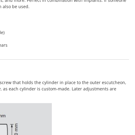
rs, and more. Perfect in combination with implants. If someone
n also be used.
de)
ears
screw that holds the cylinder in place to the outer escutcheon,
y, as each cylinder is custom-made. Later adjustments are