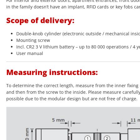
For interior and exterior doors, apartment entrances, front doo
in the family doesn’t have an implant, RFID cards or key fobs ca
Scope of delivery:
Double-knob cylinder (electronic outside / mechanical insi
Mounting screw
Incl. CR2 3 V lithium battery – up to 80 000 operations / 4 y
User manual
Measuring instructions:
To determine the correct length, measure from the inner fixing 
and then from the screw to the inside. Please measure carefull
possible due to the modular design but are not free of charge.