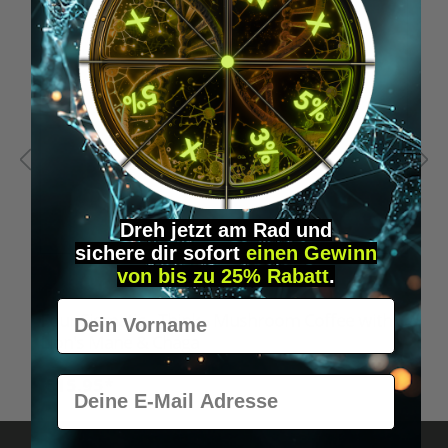
Dreh jetzt am Rad und
sichere
dir
sofort
einen Gewinn
von bis zu 25% Rabatt
.
Vorname
Four Sigmatic - Think - Mushroom Coffee with
F
Lion's Mane & Chaga
C
E-Mail
€15.95*