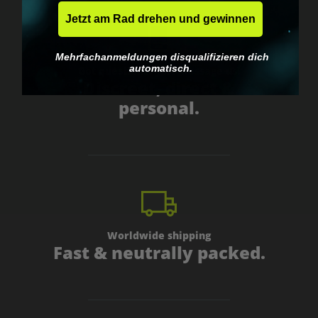
Jetzt am Rad drehen und gewinnen
Mehrfachanmeldungen disqualifizieren dich
automatisch.
Got questions? Just message us!
Discreet, direct &
personal.
Worldwide shipping
Fast & neutrally packed.