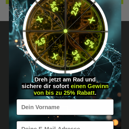
Got questions? Just message us!
Discreet, direct &
personal.
Dreh jetzt am Rad und
sichere
dir
sofort
einen Gewinn
von bis zu 25% Rabatt
.
Vorname
E-Mail
Worldwide shipping