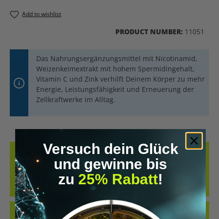
Add to wishlist
PRODUCT NUMBER:
11051
Das Nahrungsergänzungsmittel mit Nicotinamid,
Weizenkeimextrakt mit hohem Spermidingehalt,
Vitamin C und Zink verhilft Deinem Körper zu mehr
Energie, Leistungsfähigkeit und Erneuerung der
Zellkraftwerke im Alltag.
Versuch dein Glück
DESCRIPTION
und gewinne bis
THE DIETARY SUPPLEMENT WITH NICOTINAMIDE, WHEAT GERM
zu
25% Rabatt
!
EXTRACT WITH A HIGH SPERMIDINE CONTENT, VITAMIN C, AND
ZINC HELPS YOUR…
MORE
REVIEWS