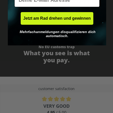
Fast & neutrally packed.
Jetzt am Rad drehen und gewinnen
Mehrfachanmeldungen disqualifizieren dich
automatisch.
No EU customs trap
What you see is what
you pay.
customer satisfaction
Average rating of 4.9 out of 5 stars
VERY GOOD
4.95
/ 5.00