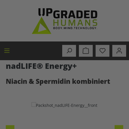
in content
nadLIFE® Energy+
Niacin & Spermidin kombiniert
Skip image gallery