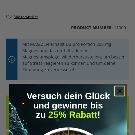
Add to wishlist
PRODUCT NUMBER:
11000
Mit MAG ZEN erhälst Du pro Portion 200 mg
Magnesium, das dir hilft, deinen
Magnesiumspiegel wiederherzustellen, um besser
auf Stress reagieren zu können und um deine
Stimmung zu verbessern!
Versuch dein Glück
DESCRIPTION
und gewinne bis
zu
25% Rabatt
!
THE ZEN MAGNESIUM GUMMIES FROM NATURAL STACKS ARE A
DELICIOUS WAY TO SUPPLY YOUR BODY WITH VALUABLE
MAGNESIUM. THESE SMALL G…
MORE