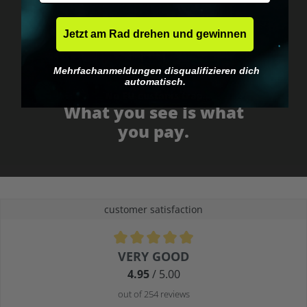
Jetzt am Rad drehen und gewinnen
Mehrfachanmeldungen disqualifizieren dich
automatisch.
No EU customs trap
What you see is what
you pay.
customer satisfaction
Average rating of 4.9 out of 5 stars
VERY GOOD
4.95
/ 5.00
out of 254 reviews