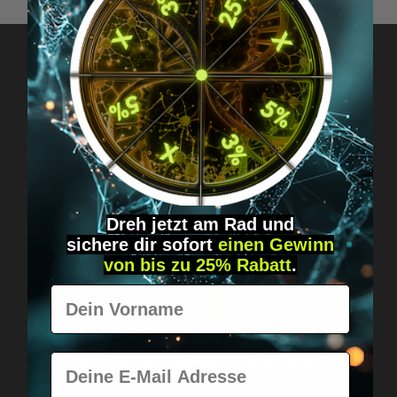
Got questions? Just message us!
Discreet, direct &
personal.
Dreh jetzt am Rad und
sichere
dir
sofort
einen Gewinn
von bis zu 25% Rabatt
.
Vorname
Worldwide shipping
Fast & neutrally packed.
E-Mail