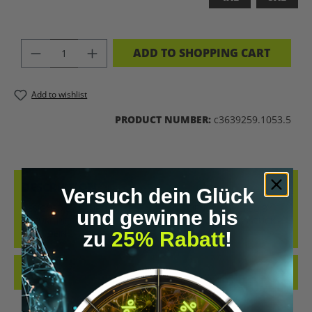
PRODUCT QUANTITY: ENTER THE DES
ADD TO SHOPPING CART
Add to wishlist
PRODUCT NUMBER:
c3639259.1053.5
DESCRIPTION
Versuch dein Glück
DESIGNED BY GENETICS. UPGRADED BY SCIENCE. POWERED BY
und gewinne bis
NATURE.DIESES SHIRT IST MEHR ALS NUR EIN KLEIDUNGSSTÜCK –
zu
25% Rabatt
!
ES IST DEIN…
MORE
REVIEWS