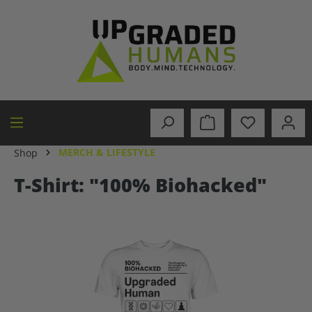
in content
MERCH & LIFESTYLE
Shop
T-Shirt: "100% Biohacked"
Skip image gallery