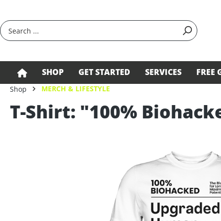
search
Skip to main navigation
SHOP
GET STARTED
SERVICES
FREE 
MERCH & LIFESTYLE
Shop
T-Shirt: "100% Biohack
Skip image gallery