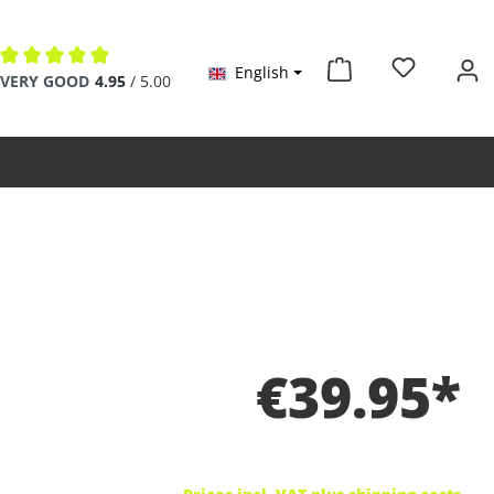
English
Average rating of 4.9 out of 5 stars
VERY GOOD
4.95
/ 5.00
€39.95*