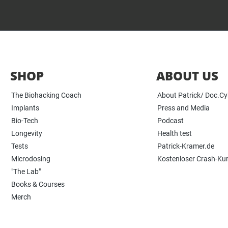
SHOP
ABOUT US
The Biohacking Coach
About Patrick/ Doc.C
Implants
Press and Media
Bio-Tech
Podcast
Longevity
Health test
Tests
Patrick-Kramer.de
Microdosing
Kostenloser Crash-Ku
"The Lab"
Books & Courses
Merch