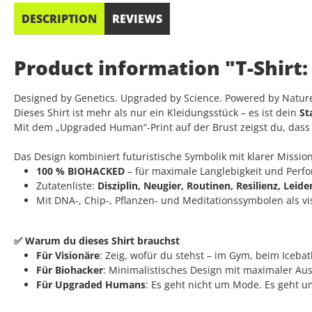
DESCRIPTION
REVIEWS
Product information "T-Shirt
Designed by Genetics. Upgraded by Science. Powered by Natur
Dieses Shirt ist mehr als nur ein Kleidungsstück – es ist dein
St
Mit dem „Upgraded Human“-Print auf der Brust zeigst du, dass du
Das Design kombiniert futuristische Symbolik mit klarer Mission
100 % BIOHACKED
– für maximale Langlebigkeit und Perf
Zutatenliste:
Disziplin, Neugier, Routinen, Resilienz, Leid
Mit DNA-, Chip-, Pflanzen- und Meditationssymbolen als v
✅ Warum du dieses Shirt brauchst
Für Visionäre
: Zeig, wofür du stehst – im Gym, beim Iceba
Für Biohacker
: Minimalistisches Design mit maximaler Au
Für Upgraded Humans
: Es geht nicht um Mode. Es geht um