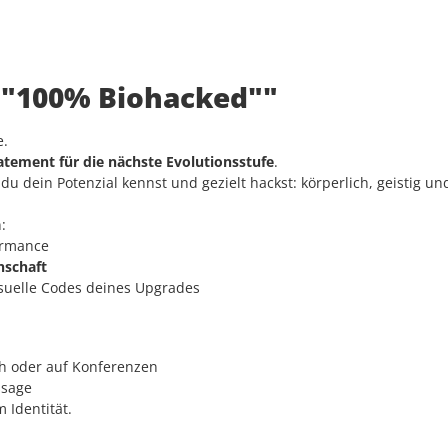
: "100% Biohacked""
e.
atement für die nächste Evolutionsstufe
.
 dein Potenzial kennst und gezielt hackst: körperlich, geistig und 
:
ormance
enschaft
isuelle Codes deines Upgrades
th oder auf Konferenzen
ssage
 Identität.