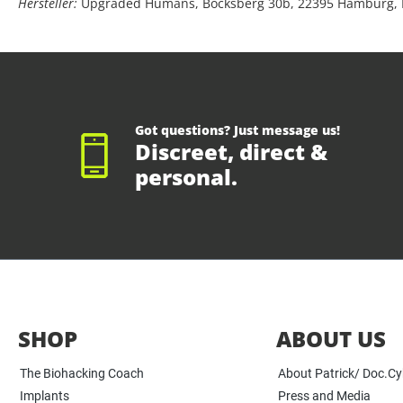
Hersteller:
Upgraded Humans, Bocksberg 30b, 22395 Hamburg,
Got questions? Just message us!
Discreet, direct &
personal.
SHOP
ABOUT US
The Biohacking Coach
About Patrick/ Doc.C
Implants
Press and Media