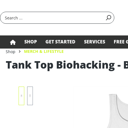
search
Skip to main navigation
SHOP
GET STARTED
SERVICES
FREE 
MERCH & LIFESTYLE
Shop
Tank Top Biohacking - 
Skip image gallery