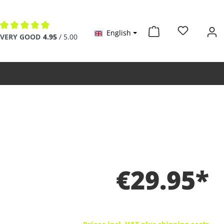
English
Average rating of 4.9 out of 5 stars
VERY GOOD
4.95
/ 5.00
€29.95*