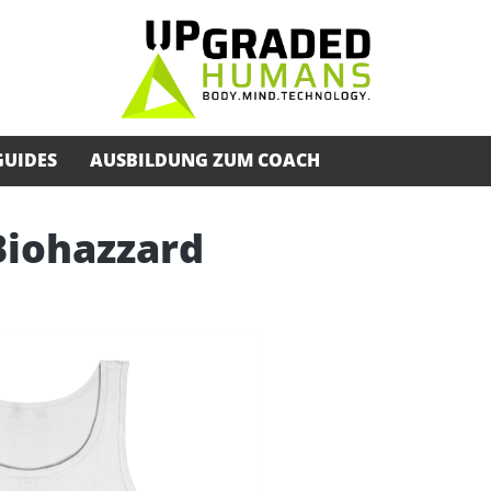
GUIDES
AUSBILDUNG ZUM COACH
Biohazzard