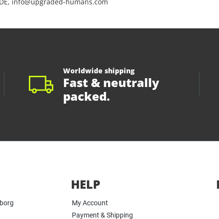
 DE, info@upgraded-humans.com
Worldwide shipping
Fast & neutrally
packed.
HELP
yborg
My Account
Payment & Shipping