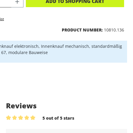
CT QUANTITY: ENTER THE DESIRED A
ADD TO SHOPPING CART
ist
PRODUCT NUMBER:
10810.136
knauf elektronisch, Innenknauf mechanisch, standardmäßig
P 67, modulare Bauweise
Reviews
5 out of 5 stars
Average rating of 5 out of 5 stars