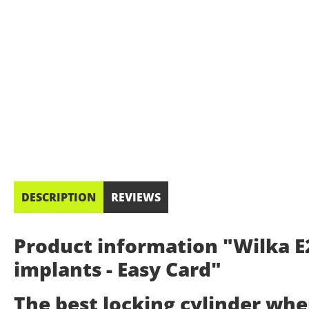
DESCRIPTION
REVIEWS
Product information "Wilka E2
implants - Easy Card"
The best locking cylinder wh