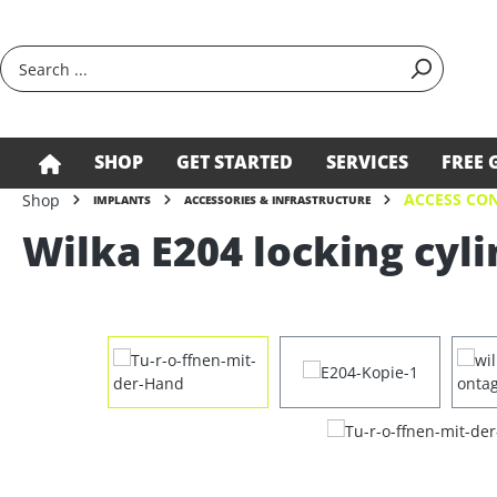
search
Skip to main navigation
SHOP
GET STARTED
SERVICES
FREE 
ACCESS CON
Shop
IMPLANTS
ACCESSORIES & INFRASTRUCTURE
Wilka E204 locking cyli
Skip image gallery