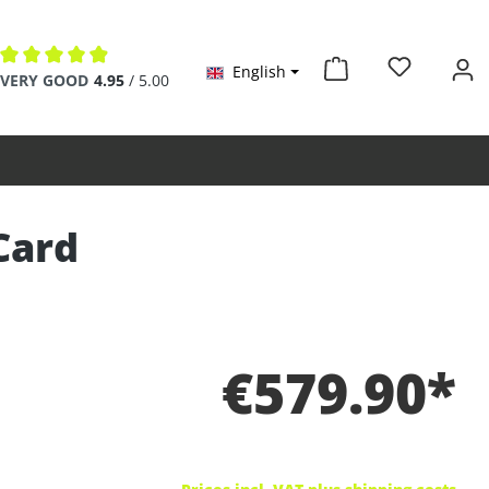
English
Average rating of 4.9 out of 5 stars
VERY GOOD
4.95
/ 5.00
Card
€579.90*