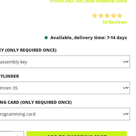
Prices incl. VAT plus shipping costs
ing of 5 out of 5 stars
10 Reviews
Available, delivery time: 7-14 days
EY (ONLY REQUIRED ONCE)
CYLINDER
G CARD (ONLY REQUIRED ONCE)