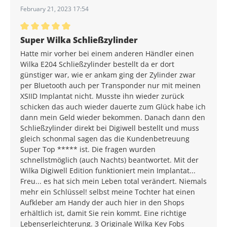
February 21, 2023 17:54
Average rating of 5 out of 5 stars
Super Wilka Schließzylinder
Hatte mir vorher bei einem anderen Händler einen
Wilka E204 Schließzylinder bestellt da er dort
günstiger war, wie er ankam ging der Zylinder zwar
per Bluetooth auch per Transponder nur mit meinen
XSIID Implantat nicht. Musste ihn wieder zurück
schicken das auch wieder dauerte zum Glück habe ich
dann mein Geld wieder bekommen. Danach dann den
Schließzylinder direkt bei Digiwell bestellt und muss
gleich schonmal sagen das die Kundenbetreuung
Super Top ***** ist. Die fragen wurden
schnellstmöglich (auch Nachts) beantwortet. Mit der
Wilka Digiwell Edition funktioniert mein Implantat...
Freu... es hat sich mein Leben total verändert. Niemals
mehr ein Schlüssel! selbst meine Tochter hat einen
Aufkleber am Handy der auch hier in den Shops
erhältlich ist, damit Sie rein kommt. Eine richtige
Lebenserleichterung. 3 Originale Wilka Key Fobs