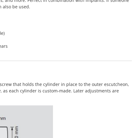
rs, and more. Perfect in combination with implants. If someone
n also be used.
de)
ears
screw that holds the cylinder in place to the outer escutcheon,
y, as each cylinder is custom-made. Later adjustments are