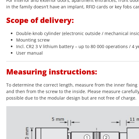
For interior and exterior doors, apartment entrances, front doo
in the family doesn’t have an implant, RFID cards or key fobs ca
Scope of delivery:
Double-knob cylinder (electronic outside / mechanical insi
Mounting screw
Incl. CR2 3 V lithium battery – up to 80 000 operations / 4 y
User manual
Measuring instructions:
To determine the correct length, measure from the inner fixing 
and then from the screw to the inside. Please measure carefull
possible due to the modular design but are not free of charge.