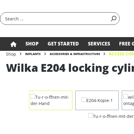
search
Skip to main navigation
SHOP
GET STARTED
SERVICES
FREE 
ACCESS CON
Shop
IMPLANTS
ACCESSORIES & INFRASTRUCTURE
Wilka E204 locking cyli
Skip image gallery