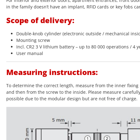
For interior and exterior doors, apartment entrances, front doo
in the family doesn’t have an implant, RFID cards or key fobs ca
Scope of delivery:
Double-knob cylinder (electronic outside / mechanical insi
Mounting screw
Incl. CR2 3 V lithium battery – up to 80 000 operations / 4 y
User manual
Measuring instructions:
To determine the correct length, measure from the inner fixing 
and then from the screw to the inside. Please measure carefull
possible due to the modular design but are not free of charge.