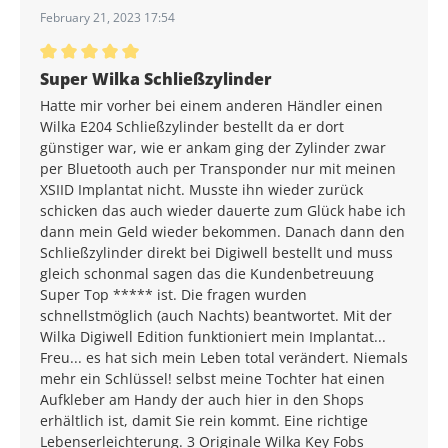
February 21, 2023 17:54
Average rating of 5 out of 5 stars
Super Wilka Schließzylinder
Hatte mir vorher bei einem anderen Händler einen
Wilka E204 Schließzylinder bestellt da er dort
günstiger war, wie er ankam ging der Zylinder zwar
per Bluetooth auch per Transponder nur mit meinen
XSIID Implantat nicht. Musste ihn wieder zurück
schicken das auch wieder dauerte zum Glück habe ich
dann mein Geld wieder bekommen. Danach dann den
Schließzylinder direkt bei Digiwell bestellt und muss
gleich schonmal sagen das die Kundenbetreuung
Super Top ***** ist. Die fragen wurden
schnellstmöglich (auch Nachts) beantwortet. Mit der
Wilka Digiwell Edition funktioniert mein Implantat...
Freu... es hat sich mein Leben total verändert. Niemals
mehr ein Schlüssel! selbst meine Tochter hat einen
Aufkleber am Handy der auch hier in den Shops
erhältlich ist, damit Sie rein kommt. Eine richtige
Lebenserleichterung. 3 Originale Wilka Key Fobs