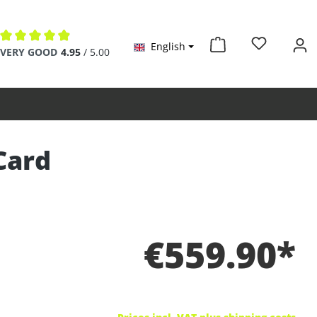
English
Average rating of 4.9 out of 5 stars
VERY GOOD
4.95
/ 5.00
Card
€559.90*