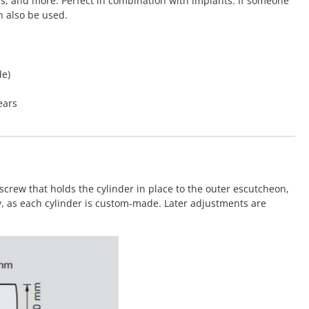
rs, and more. Perfect in combination with implants. If someone
n also be used.
de)
ears
screw that holds the cylinder in place to the outer escutcheon,
y, as each cylinder is custom-made. Later adjustments are