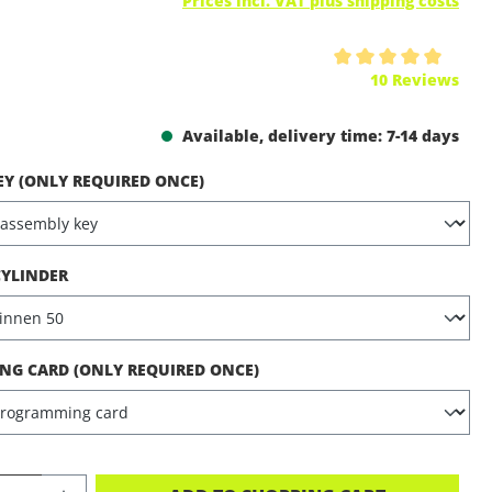
Prices incl. VAT plus shipping costs
ing of 5 out of 5 stars
10 Reviews
Available, delivery time: 7-14 days
EY (ONLY REQUIRED ONCE)
CYLINDER
G CARD (ONLY REQUIRED ONCE)