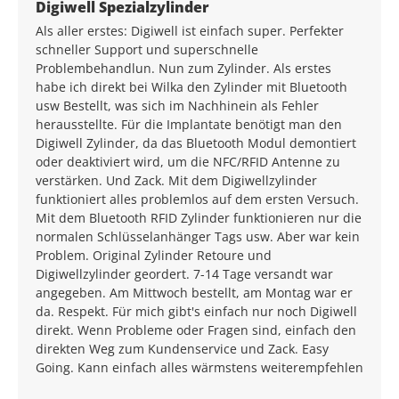
Average rating of 5 out of 5 stars
Digiwell Spezialzylinder
Als aller erstes: Digiwell ist einfach super. Perfekter
schneller Support und superschnelle
Problembehandlun. Nun zum Zylinder. Als erstes
habe ich direkt bei Wilka den Zylinder mit Bluetooth
usw Bestellt, was sich im Nachhinein als Fehler
herausstellte. Für die Implantate benötigt man den
Digiwell Zylinder, da das Bluetooth Modul demontiert
oder deaktiviert wird, um die NFC/RFID Antenne zu
verstärken. Und Zack. Mit dem Digiwellzylinder
funktioniert alles problemlos auf dem ersten Versuch.
Mit dem Bluetooth RFID Zylinder funktionieren nur die
normalen Schlüsselanhänger Tags usw. Aber war kein
Problem. Original Zylinder Retoure und
Digiwellzylinder geordert. 7-14 Tage versandt war
angegeben. Am Mittwoch bestellt, am Montag war er
da. Respekt. Für mich gibt's einfach nur noch Digiwell
direkt. Wenn Probleme oder Fragen sind, einfach den
direkten Weg zum Kundenservice und Zack. Easy
Going. Kann einfach alles wärmstens weiterempfehlen