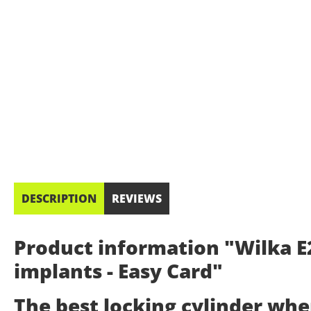
DESCRIPTION
REVIEWS
Product information "Wilka E2
implants - Easy Card"
The best locking cylinder wh