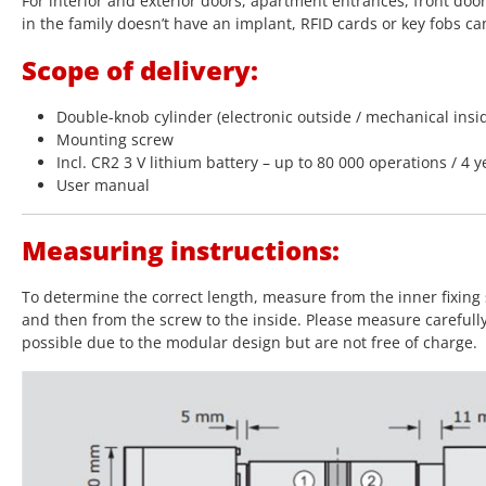
For interior and exterior doors, apartment entrances, front doo
in the family doesn’t have an implant, RFID cards or key fobs ca
Scope of delivery:
Double-knob cylinder (electronic outside / mechanical insi
Mounting screw
Incl. CR2 3 V lithium battery – up to 80 000 operations / 4 y
User manual
Measuring instructions:
To determine the correct length, measure from the inner fixing 
and then from the screw to the inside. Please measure carefull
possible due to the modular design but are not free of charge.