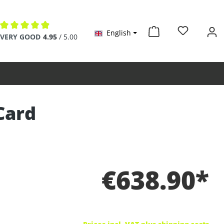
English
Average rating of 4.9 out of 5 stars
VERY GOOD
4.95
/ 5.00
Card
€638.90*