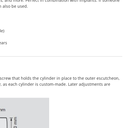
rs, and more. Perfect in combination with implants. If someone
n also be used.
de)
ears
screw that holds the cylinder in place to the outer escutcheon,
y, as each cylinder is custom-made. Later adjustments are