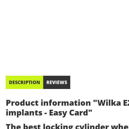
DESCRIPTION
REVIEWS
Product information "Wilka E2
implants - Easy Card"
The best locking cylinder wh