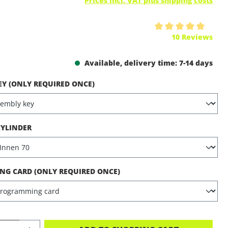
Prices incl. VAT plus shipping costs
ing of 5 out of 5 stars
10 Reviews
Available, delivery time: 7-14 days
EY (ONLY REQUIRED ONCE)
CYLINDER
G CARD (ONLY REQUIRED ONCE)