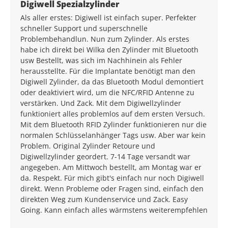
Average rating of 5 out of 5 stars
Digiwell Spezialzylinder
Als aller erstes: Digiwell ist einfach super. Perfekter
schneller Support und superschnelle
Problembehandlun. Nun zum Zylinder. Als erstes
habe ich direkt bei Wilka den Zylinder mit Bluetooth
usw Bestellt, was sich im Nachhinein als Fehler
herausstellte. Für die Implantate benötigt man den
Digiwell Zylinder, da das Bluetooth Modul demontiert
oder deaktiviert wird, um die NFC/RFID Antenne zu
verstärken. Und Zack. Mit dem Digiwellzylinder
funktioniert alles problemlos auf dem ersten Versuch.
Mit dem Bluetooth RFID Zylinder funktionieren nur die
normalen Schlüsselanhänger Tags usw. Aber war kein
Problem. Original Zylinder Retoure und
Digiwellzylinder geordert. 7-14 Tage versandt war
angegeben. Am Mittwoch bestellt, am Montag war er
da. Respekt. Für mich gibt's einfach nur noch Digiwell
direkt. Wenn Probleme oder Fragen sind, einfach den
direkten Weg zum Kundenservice und Zack. Easy
Going. Kann einfach alles wärmstens weiterempfehlen