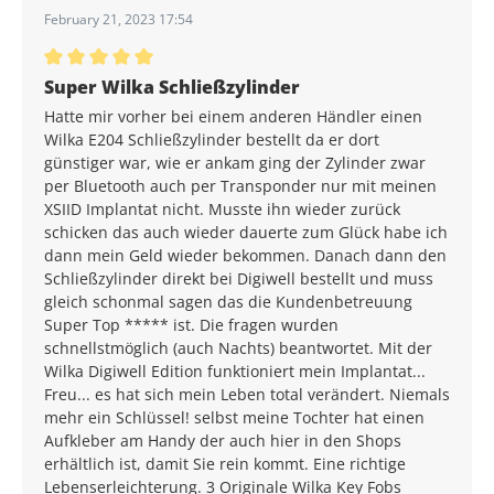
February 21, 2023 17:54
Average rating of 5 out of 5 stars
Super Wilka Schließzylinder
Hatte mir vorher bei einem anderen Händler einen
Wilka E204 Schließzylinder bestellt da er dort
günstiger war, wie er ankam ging der Zylinder zwar
per Bluetooth auch per Transponder nur mit meinen
XSIID Implantat nicht. Musste ihn wieder zurück
schicken das auch wieder dauerte zum Glück habe ich
dann mein Geld wieder bekommen. Danach dann den
Schließzylinder direkt bei Digiwell bestellt und muss
gleich schonmal sagen das die Kundenbetreuung
Super Top ***** ist. Die fragen wurden
schnellstmöglich (auch Nachts) beantwortet. Mit der
Wilka Digiwell Edition funktioniert mein Implantat...
Freu... es hat sich mein Leben total verändert. Niemals
mehr ein Schlüssel! selbst meine Tochter hat einen
Aufkleber am Handy der auch hier in den Shops
erhältlich ist, damit Sie rein kommt. Eine richtige
Lebenserleichterung. 3 Originale Wilka Key Fobs