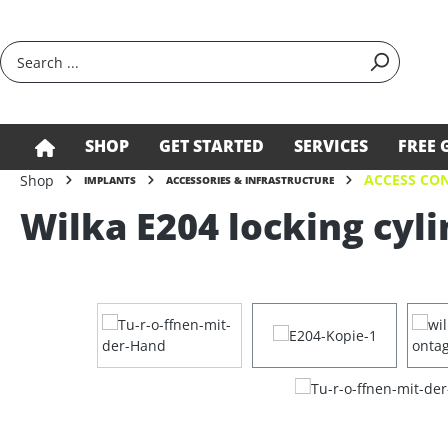
search
Skip to main navigation
SHOP
GET STARTED
SERVICES
FREE 
ACCESS CON
Shop
IMPLANTS
ACCESSORIES & INFRASTRUCTURE
Wilka E204 locking cyli
Skip image gallery