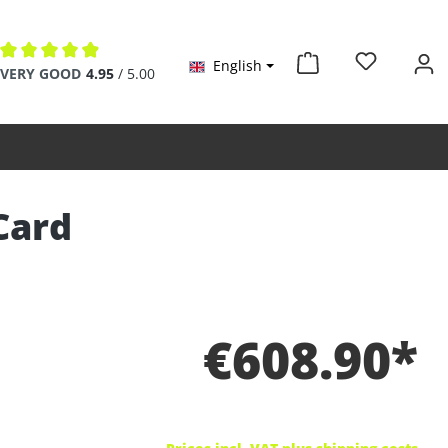
English
Average rating of 4.9 out of 5 stars
VERY GOOD
4.95
/ 5.00
Card
€608.90*