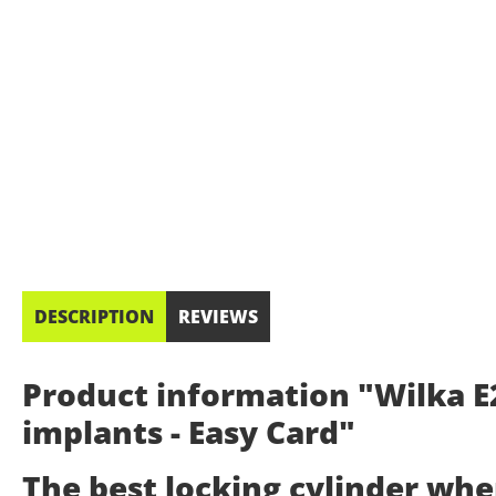
DESCRIPTION
REVIEWS
Product information "Wilka E2
implants - Easy Card"
The best locking cylinder wh