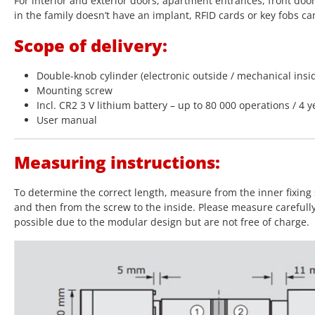
For interior and exterior doors, apartment entrances, front doo
in the family doesn’t have an implant, RFID cards or key fobs ca
Scope of delivery:
Double-knob cylinder (electronic outside / mechanical insi
Mounting screw
Incl. CR2 3 V lithium battery – up to 80 000 operations / 4 y
User manual
Measuring instructions:
To determine the correct length, measure from the inner fixing 
and then from the screw to the inside. Please measure carefull
possible due to the modular design but are not free of charge.