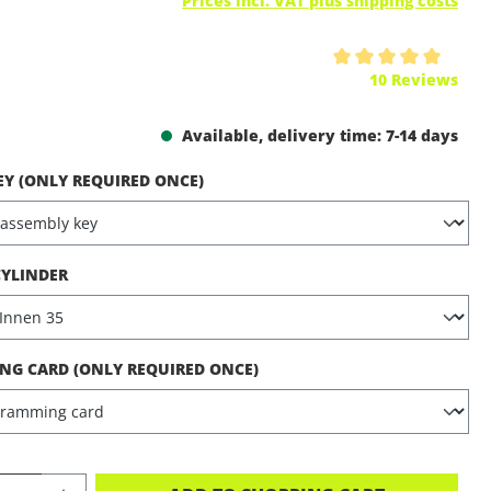
Prices incl. VAT plus shipping costs
ing of 5 out of 5 stars
10 Reviews
Available, delivery time: 7-14 days
EY (ONLY REQUIRED ONCE)
CYLINDER
G CARD (ONLY REQUIRED ONCE)