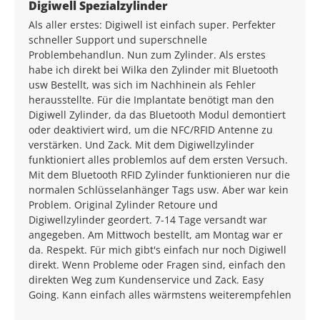
Average rating of 5 out of 5 stars
Digiwell Spezialzylinder
Als aller erstes: Digiwell ist einfach super. Perfekter
schneller Support und superschnelle
Problembehandlun. Nun zum Zylinder. Als erstes
habe ich direkt bei Wilka den Zylinder mit Bluetooth
usw Bestellt, was sich im Nachhinein als Fehler
herausstellte. Für die Implantate benötigt man den
Digiwell Zylinder, da das Bluetooth Modul demontiert
oder deaktiviert wird, um die NFC/RFID Antenne zu
verstärken. Und Zack. Mit dem Digiwellzylinder
funktioniert alles problemlos auf dem ersten Versuch.
Mit dem Bluetooth RFID Zylinder funktionieren nur die
normalen Schlüsselanhänger Tags usw. Aber war kein
Problem. Original Zylinder Retoure und
Digiwellzylinder geordert. 7-14 Tage versandt war
angegeben. Am Mittwoch bestellt, am Montag war er
da. Respekt. Für mich gibt's einfach nur noch Digiwell
direkt. Wenn Probleme oder Fragen sind, einfach den
direkten Weg zum Kundenservice und Zack. Easy
Going. Kann einfach alles wärmstens weiterempfehlen