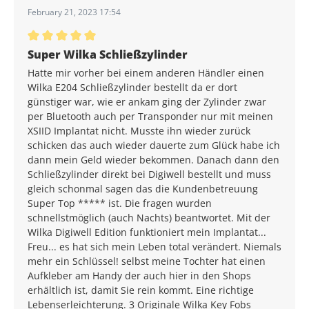
February 21, 2023 17:54
Average rating of 5 out of 5 stars
Super Wilka Schließzylinder
Hatte mir vorher bei einem anderen Händler einen
Wilka E204 Schließzylinder bestellt da er dort
günstiger war, wie er ankam ging der Zylinder zwar
per Bluetooth auch per Transponder nur mit meinen
XSIID Implantat nicht. Musste ihn wieder zurück
schicken das auch wieder dauerte zum Glück habe ich
dann mein Geld wieder bekommen. Danach dann den
Schließzylinder direkt bei Digiwell bestellt und muss
gleich schonmal sagen das die Kundenbetreuung
Super Top ***** ist. Die fragen wurden
schnellstmöglich (auch Nachts) beantwortet. Mit der
Wilka Digiwell Edition funktioniert mein Implantat...
Freu... es hat sich mein Leben total verändert. Niemals
mehr ein Schlüssel! selbst meine Tochter hat einen
Aufkleber am Handy der auch hier in den Shops
erhältlich ist, damit Sie rein kommt. Eine richtige
Lebenserleichterung. 3 Originale Wilka Key Fobs