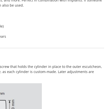
rs, and more. Perfect in combination with implants. If someone
n also be used.
de)
ears
screw that holds the cylinder in place to the outer escutcheon,
y, as each cylinder is custom-made. Later adjustments are