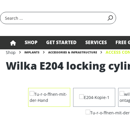
search
Skip to main navigation
SHOP
GET STARTED
SERVICES
FREE 
ACCESS CON
Shop
IMPLANTS
ACCESSORIES & INFRASTRUCTURE
Wilka E204 locking cyli
Skip image gallery