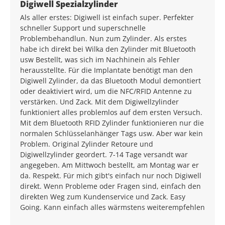
Average rating of 5 out of 5 stars
Digiwell Spezialzylinder
Als aller erstes: Digiwell ist einfach super. Perfekter
schneller Support und superschnelle
Problembehandlun. Nun zum Zylinder. Als erstes
habe ich direkt bei Wilka den Zylinder mit Bluetooth
usw Bestellt, was sich im Nachhinein als Fehler
herausstellte. Für die Implantate benötigt man den
Digiwell Zylinder, da das Bluetooth Modul demontiert
oder deaktiviert wird, um die NFC/RFID Antenne zu
verstärken. Und Zack. Mit dem Digiwellzylinder
funktioniert alles problemlos auf dem ersten Versuch.
Mit dem Bluetooth RFID Zylinder funktionieren nur die
normalen Schlüsselanhänger Tags usw. Aber war kein
Problem. Original Zylinder Retoure und
Digiwellzylinder geordert. 7-14 Tage versandt war
angegeben. Am Mittwoch bestellt, am Montag war er
da. Respekt. Für mich gibt's einfach nur noch Digiwell
direkt. Wenn Probleme oder Fragen sind, einfach den
direkten Weg zum Kundenservice und Zack. Easy
Going. Kann einfach alles wärmstens weiterempfehlen