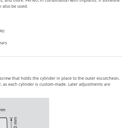
rs, and more. Perfect in combination with implants. If someone
n also be used.
de)
ears
screw that holds the cylinder in place to the outer escutcheon,
y, as each cylinder is custom-made. Later adjustments are