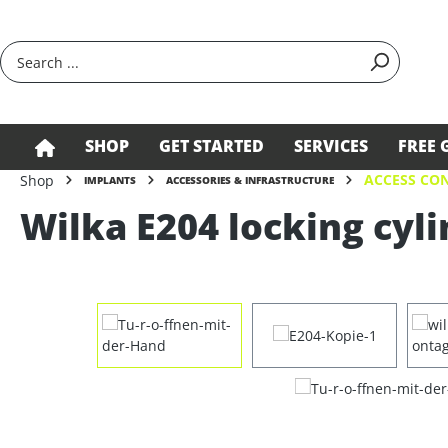
search
Skip to main navigation
SHOP
GET STARTED
SERVICES
FREE 
ACCESS CON
Shop
IMPLANTS
ACCESSORIES & INFRASTRUCTURE
Wilka E204 locking cyli
Skip image gallery