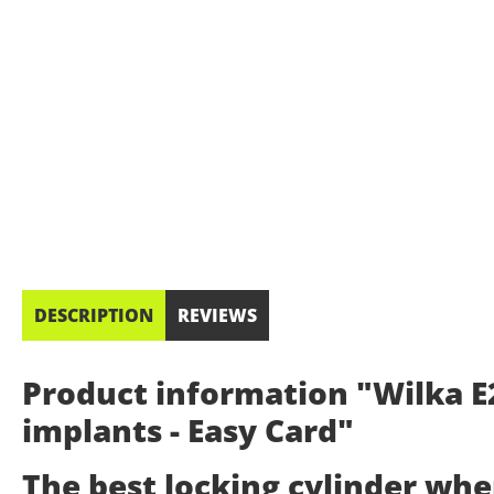
DESCRIPTION
REVIEWS
Product information "Wilka E2
implants - Easy Card"
The best locking cylinder wh