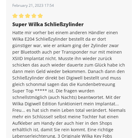
February 21, 2023 17:54
Average rating of 5 out of 5 stars
Super Wilka Schließzylinder
Hatte mir vorher bei einem anderen Händler einen
Wilka E204 Schließzylinder bestellt da er dort
günstiger war, wie er ankam ging der Zylinder zwar
per Bluetooth auch per Transponder nur mit meinen
XSIID Implantat nicht. Musste ihn wieder zurück
schicken das auch wieder dauerte zum Glück habe ich
dann mein Geld wieder bekommen. Danach dann den
Schließzylinder direkt bei Digiwell bestellt und muss
gleich schonmal sagen das die Kundenbetreuung
Super Top ***** ist. Die fragen wurden
schnellstmöglich (auch Nachts) beantwortet. Mit der
Wilka Digiwell Edition funktioniert mein Implantat...
Freu... es hat sich mein Leben total verändert. Niemals
mehr ein Schlüssel! selbst meine Tochter hat einen
Aufkleber am Handy der auch hier in den Shops
erhältlich ist, damit Sie rein kommt. Eine richtige
Lebenserleichterung. 3 Originale Wilka Key Fobs