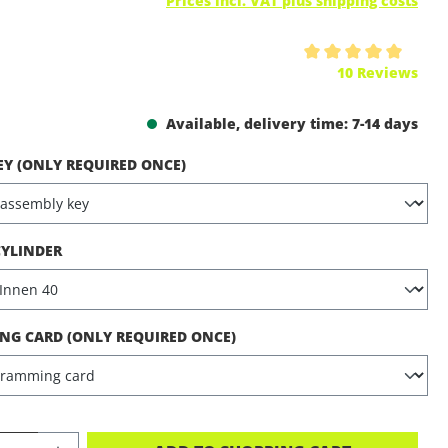
Prices incl. VAT plus shipping costs
ing of 5 out of 5 stars
10 Reviews
Available, delivery time: 7-14 days
EY (ONLY REQUIRED ONCE)
CYLINDER
G CARD (ONLY REQUIRED ONCE)