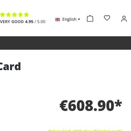
English
Average rating of 4.9 out of 5 stars
VERY GOOD
4.95
/ 5.00
Card
€608.90*