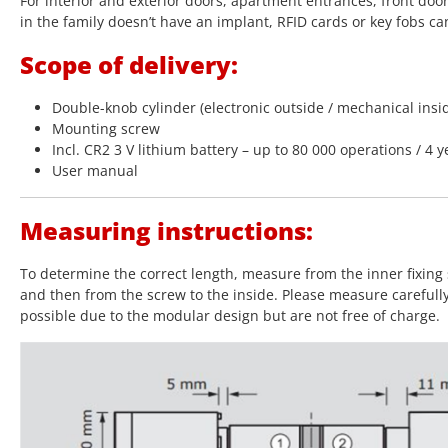
For interior and exterior doors, apartment entrances, front doo
in the family doesn’t have an implant, RFID cards or key fobs ca
Scope of delivery:
Double-knob cylinder (electronic outside / mechanical insi
Mounting screw
Incl. CR2 3 V lithium battery – up to 80 000 operations / 4 y
User manual
Measuring instructions:
To determine the correct length, measure from the inner fixing 
and then from the screw to the inside. Please measure carefull
possible due to the modular design but are not free of charge.