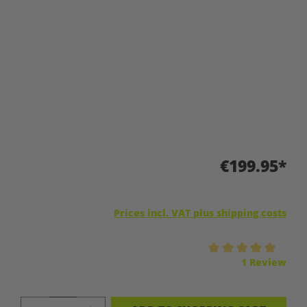
€199.95*
Prices incl. VAT plus shipping costs
Average rating of 5 out of 5 stars
1 Review
PRODUCT QUANTITY: ENTER THE DES