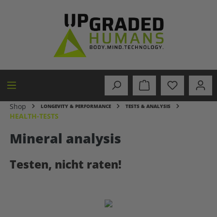
in content
Shop
LONGEVITY & PERFORMANCE
TESTS & ANALYSIS
HEALTH-TESTS
Mineral analysis
Testen, nicht raten!
Skip image gallery