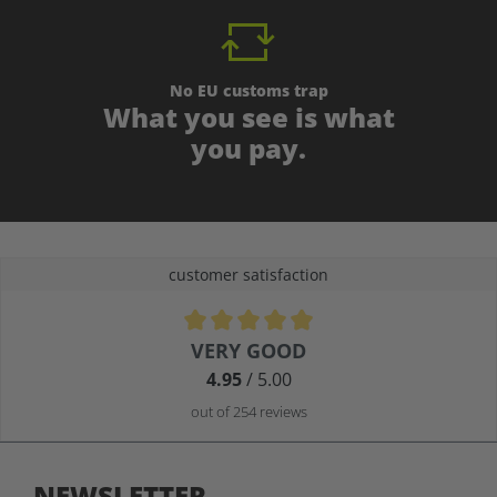
No EU customs trap
What you see is what
you pay.
customer satisfaction
Average rating of 4.9 out of 5 stars
VERY GOOD
4.95
/ 5.00
out of 254 reviews
NEWSLETTER