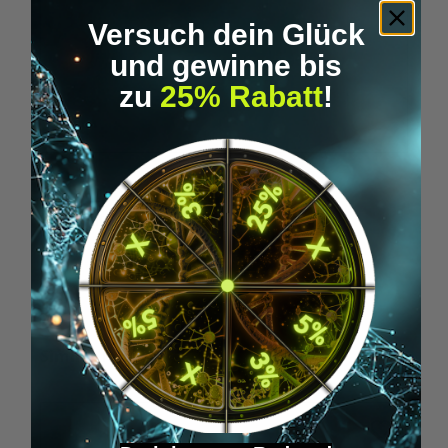
Versuch dein Glück
und gewinne bis
zu
25% Rabatt
!
Food Intolerance Analysis
€99.95*
Skip product gallery
Similar Items