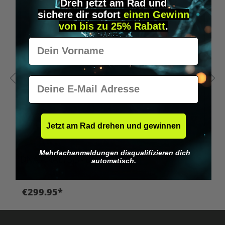
Dreh jetzt am Rad und
sichere
dir
sofort
einen Gewinn
von bis zu 25% Rabatt
.
Vorname
E-Mail
Jetzt am Rad drehen und gewinnen
Average rating of 5 out of 5 stars
Mehrfachanmeldungen disqualifizieren dich
DNA ANALYSIS - BIORHYTHM
F
automatisch.
€299.95*