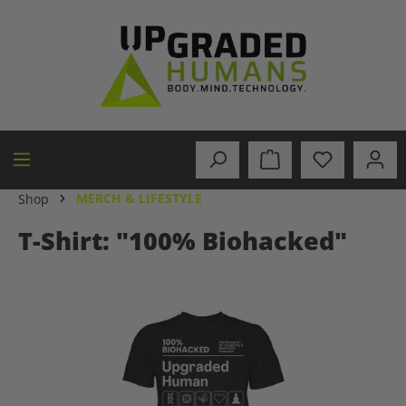
in content
MERCH & LIFESTYLE
Shop
T-Shirt: "100% Biohacked"
Skip image gallery