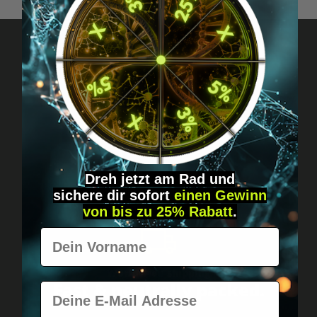
Got questions? Just message us!
Discreet, direct &
personal.
Dreh jetzt am Rad und
sichere
dir
sofort
einen Gewinn
von bis zu 25% Rabatt
.
Vorname
Worldwide shipping
Fast & neutrally packed.
E-Mail