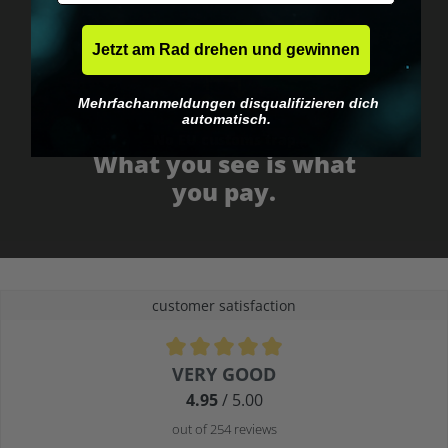
Jetzt am Rad drehen und gewinnen
Mehrfachanmeldungen disqualifizieren dich
automatisch.
No EU customs trap
What you see is what
you pay.
customer satisfaction
Average rating of 4.9 out of 5 stars
VERY GOOD
4.95
/ 5.00
out of 254 reviews