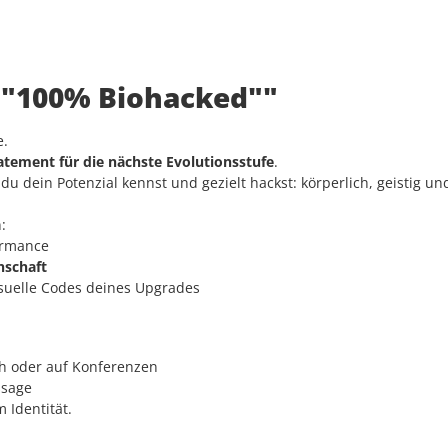
: "100% Biohacked""
e.
atement für die nächste Evolutionsstufe
.
 dein Potenzial kennst und gezielt hackst: körperlich, geistig und 
:
ormance
enschaft
isuelle Codes deines Upgrades
th oder auf Konferenzen
ssage
 Identität.