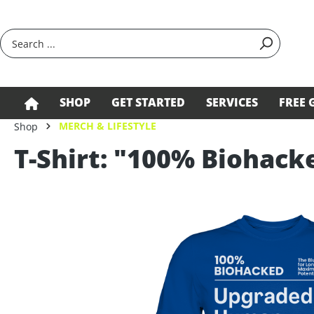
search
Skip to main navigation
SHOP
GET STARTED
SERVICES
FREE 
MERCH & LIFESTYLE
Shop
T-Shirt: "100% Biohack
Skip image gallery