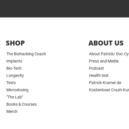
SHOP
ABOUT US
The Biohacking Coach
About Patrick/ Doc.C
Implants
Press and Media
Bio-Tech
Podcast
Longevity
Health test
Tests
Patrick-Kramer.de
Microdosing
Kostenloser Crash-Ku
"The Lab"
Books & Courses
Merch