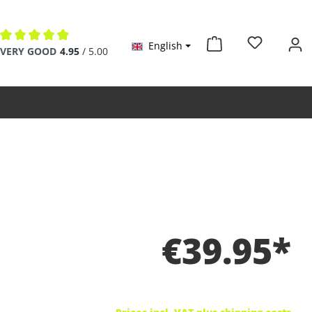
English
Average rating of 4.9 out of 5 stars
VERY GOOD
4.95
/ 5.00
€39.95*