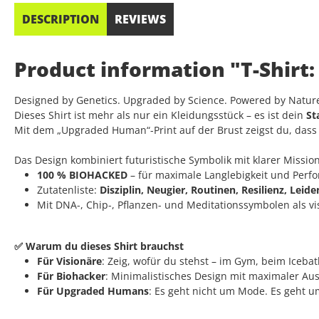
DESCRIPTION
REVIEWS
Product information "T-Shirt
Designed by Genetics. Upgraded by Science. Powered by Natur
Dieses Shirt ist mehr als nur ein Kleidungsstück – es ist dein
St
Mit dem „Upgraded Human“-Print auf der Brust zeigst du, dass du
Das Design kombiniert futuristische Symbolik mit klarer Mission
100 % BIOHACKED
– für maximale Langlebigkeit und Perf
Zutatenliste:
Disziplin, Neugier, Routinen, Resilienz, Leid
Mit DNA-, Chip-, Pflanzen- und Meditationssymbolen als v
✅ Warum du dieses Shirt brauchst
Für Visionäre
: Zeig, wofür du stehst – im Gym, beim Iceba
Für Biohacker
: Minimalistisches Design mit maximaler Au
Für Upgraded Humans
: Es geht nicht um Mode. Es geht um