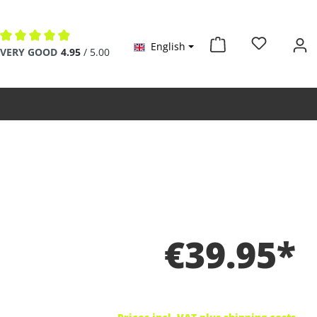
English
Average rating of 4.9 out of 5 stars
VERY GOOD
4.95
/ 5.00
€39.95*