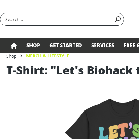
search
Skip to main navigation
SHOP
GET STARTED
SERVICES
FREE 
MERCH & LIFESTYLE
Shop
T-Shirt: "Let's Biohack
Skip image gallery