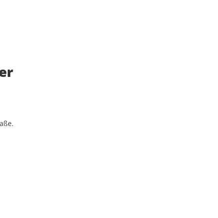
er
raße.