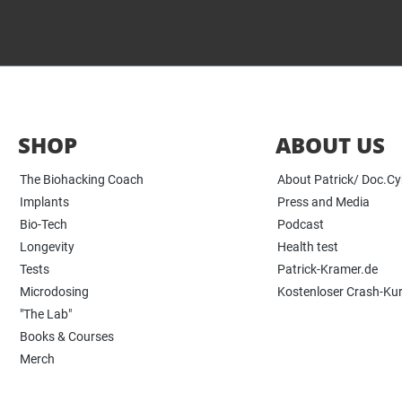
SHOP
ABOUT US
The Biohacking Coach
About Patrick/ Doc.C
Implants
Press and Media
Bio-Tech
Podcast
Longevity
Health test
Tests
Patrick-Kramer.de
Microdosing
Kostenloser Crash-Ku
"The Lab"
Books & Courses
Merch