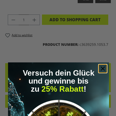
PRODUCT QUANTITY: ENTER THE DES
ADD TO SHOPPING CART
Add to wishlist
PRODUCT NUMBER:
c3639259.1053.7
DESCRIPTION
Versuch dein Glück
DESIGNED BY GENETICS. UPGRADED BY SCIENCE. POWERED BY
und gewinne bis
NATURE.DIESES SHIRT IST MEHR ALS NUR EIN KLEIDUNGSSTÜCK –
zu
25% Rabatt
!
ES IST DEIN…
MORE
REVIEWS