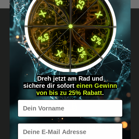
Got questions? Just message us!
Discreet, direct &
personal.
Dreh jetzt am Rad und
sichere
dir
sofort
einen Gewinn
von bis zu 25% Rabatt
.
Vorname
Worldwide shipping
Fast & neutrally packed.
E-Mail