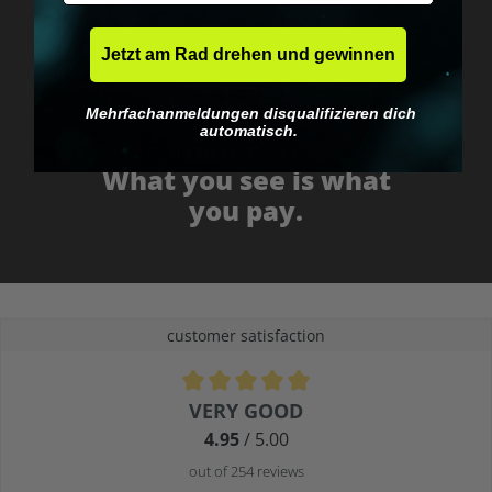
Jetzt am Rad drehen und gewinnen
Mehrfachanmeldungen disqualifizieren dich
automatisch.
No EU customs trap
What you see is what
you pay.
customer satisfaction
Average rating of 4.9 out of 5 stars
VERY GOOD
4.95
/ 5.00
out of 254 reviews