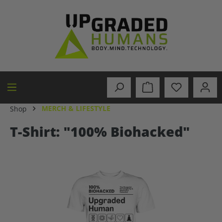
in content
MERCH & LIFESTYLE
Shop
T-Shirt: "100% Biohacked"
Skip image gallery