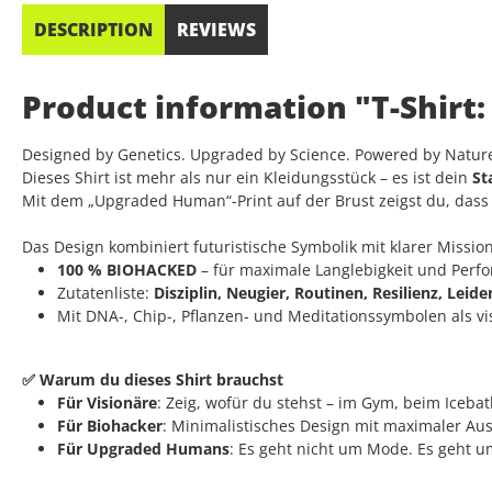
DESCRIPTION
REVIEWS
Product information "T-Shirt
Designed by Genetics. Upgraded by Science. Powered by Natur
Dieses Shirt ist mehr als nur ein Kleidungsstück – es ist dein
St
Mit dem „Upgraded Human“-Print auf der Brust zeigst du, dass du
Das Design kombiniert futuristische Symbolik mit klarer Mission
100 % BIOHACKED
– für maximale Langlebigkeit und Perf
Zutatenliste:
Disziplin, Neugier, Routinen, Resilienz, Leid
Mit DNA-, Chip-, Pflanzen- und Meditationssymbolen als v
✅ Warum du dieses Shirt brauchst
Für Visionäre
: Zeig, wofür du stehst – im Gym, beim Iceba
Für Biohacker
: Minimalistisches Design mit maximaler Au
Für Upgraded Humans
: Es geht nicht um Mode. Es geht um