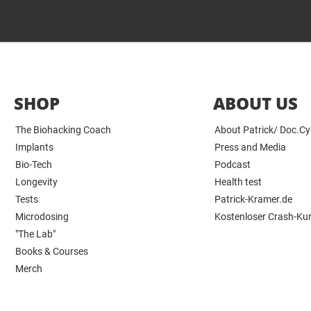
SHOP
ABOUT US
The Biohacking Coach
About Patrick/ Doc.C
Implants
Press and Media
Bio-Tech
Podcast
Longevity
Health test
Tests
Patrick-Kramer.de
Microdosing
Kostenloser Crash-Ku
"The Lab"
Books & Courses
Merch