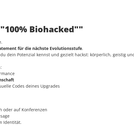
: "100% Biohacked""
e.
atement für die nächste Evolutionsstufe
.
 dein Potenzial kennst und gezielt hackst: körperlich, geistig und 
:
ormance
enschaft
isuelle Codes deines Upgrades
th oder auf Konferenzen
ssage
 Identität.