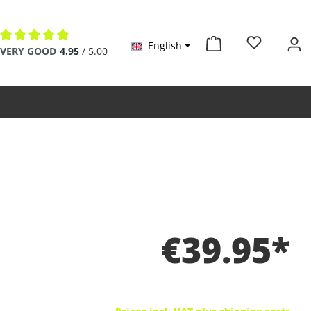
English
Average rating of 4.9 out of 5 stars
VERY GOOD
4.95
/ 5.00
€39.95*