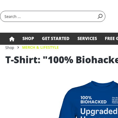
search
Skip to main navigation
SHOP
GET STARTED
SERVICES
FREE 
MERCH & LIFESTYLE
Shop
T-Shirt: "100% Biohack
Skip image gallery