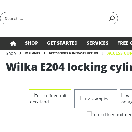
search
Skip to main navigation
SHOP
GET STARTED
SERVICES
FREE 
ACCESS CON
Shop
IMPLANTS
ACCESSORIES & INFRASTRUCTURE
Wilka E204 locking cyli
Skip image gallery