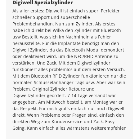
Average rating of 5 out of 5 stars
Digiwell Spezialzylinder
Als aller erstes: Digiwell ist einfach super. Perfekter
schneller Support und superschnelle
Problembehandlun. Nun zum Zylinder. Als erstes
habe ich direkt bei Wilka den Zylinder mit Bluetooth
usw Bestellt, was sich im Nachhinein als Fehler
herausstellte. Für die Implantate benötigt man den
Digiwell Zylinder, da das Bluetooth Modul demontiert
oder deaktiviert wird, um die NFC/RFID Antenne zu
verstärken. Und Zack. Mit dem Digiwellzylinder
funktioniert alles problemlos auf dem ersten Versuch.
Mit dem Bluetooth RFID Zylinder funktionieren nur die
normalen Schlüsselanhänger Tags usw. Aber war kein
Problem. Original Zylinder Retoure und
Digiwellzylinder geordert. 7-14 Tage versandt war
angegeben. Am Mittwoch bestellt, am Montag war er
da. Respekt. Für mich gibt's einfach nur noch Digiwell
direkt. Wenn Probleme oder Fragen sind, einfach den
direkten Weg zum Kundenservice und Zack. Easy
Going. Kann einfach alles wärmstens weiterempfehlen