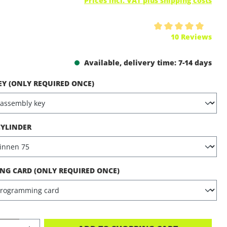
Prices incl. VAT plus shipping costs
ing of 5 out of 5 stars
10 Reviews
Available, delivery time: 7-14 days
EY (ONLY REQUIRED ONCE)
CYLINDER
G CARD (ONLY REQUIRED ONCE)