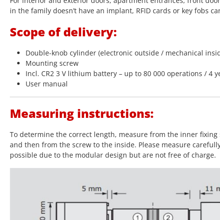
For interior and exterior doors, apartment entrances, front doo
in the family doesn’t have an implant, RFID cards or key fobs ca
Scope of delivery:
Double-knob cylinder (electronic outside / mechanical insi
Mounting screw
Incl. CR2 3 V lithium battery – up to 80 000 operations / 4 y
User manual
Measuring instructions:
To determine the correct length, measure from the inner fixing 
and then from the screw to the inside. Please measure carefull
possible due to the modular design but are not free of charge.