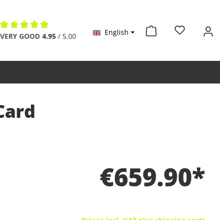
English
Average rating of 4.9 out of 5 stars
VERY GOOD
4.95
/ 5.00
Card
€659.90*