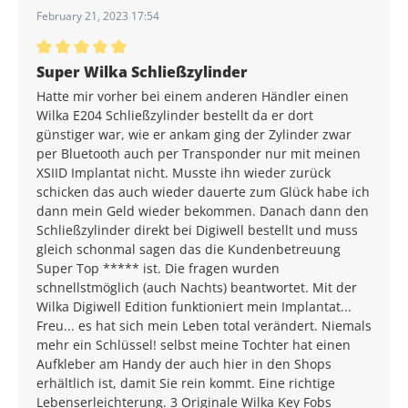
February 21, 2023 17:54
Average rating of 5 out of 5 stars
Super Wilka Schließzylinder
Hatte mir vorher bei einem anderen Händler einen
Wilka E204 Schließzylinder bestellt da er dort
günstiger war, wie er ankam ging der Zylinder zwar
per Bluetooth auch per Transponder nur mit meinen
XSIID Implantat nicht. Musste ihn wieder zurück
schicken das auch wieder dauerte zum Glück habe ich
dann mein Geld wieder bekommen. Danach dann den
Schließzylinder direkt bei Digiwell bestellt und muss
gleich schonmal sagen das die Kundenbetreuung
Super Top ***** ist. Die fragen wurden
schnellstmöglich (auch Nachts) beantwortet. Mit der
Wilka Digiwell Edition funktioniert mein Implantat...
Freu... es hat sich mein Leben total verändert. Niemals
mehr ein Schlüssel! selbst meine Tochter hat einen
Aufkleber am Handy der auch hier in den Shops
erhältlich ist, damit Sie rein kommt. Eine richtige
Lebenserleichterung. 3 Originale Wilka Key Fobs