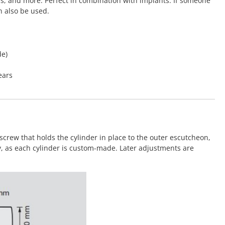
rs, and more. Perfect in combination with implants. If someone
n also be used.
de)
ears
screw that holds the cylinder in place to the outer escutcheon,
y, as each cylinder is custom-made. Later adjustments are