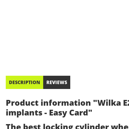
DESCRIPTION
REVIEWS
Product information "Wilka E2
implants - Easy Card"
The best locking cylinder wh