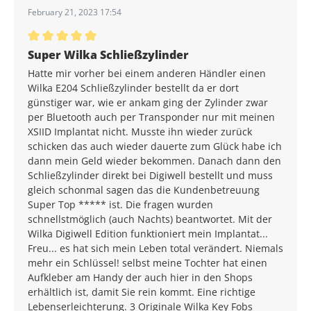
February 21, 2023 17:54
Average rating of 5 out of 5 stars
Super Wilka Schließzylinder
Hatte mir vorher bei einem anderen Händler einen
Wilka E204 Schließzylinder bestellt da er dort
günstiger war, wie er ankam ging der Zylinder zwar
per Bluetooth auch per Transponder nur mit meinen
XSIID Implantat nicht. Musste ihn wieder zurück
schicken das auch wieder dauerte zum Glück habe ich
dann mein Geld wieder bekommen. Danach dann den
Schließzylinder direkt bei Digiwell bestellt und muss
gleich schonmal sagen das die Kundenbetreuung
Super Top ***** ist. Die fragen wurden
schnellstmöglich (auch Nachts) beantwortet. Mit der
Wilka Digiwell Edition funktioniert mein Implantat...
Freu... es hat sich mein Leben total verändert. Niemals
mehr ein Schlüssel! selbst meine Tochter hat einen
Aufkleber am Handy der auch hier in den Shops
erhältlich ist, damit Sie rein kommt. Eine richtige
Lebenserleichterung. 3 Originale Wilka Key Fobs