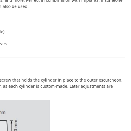
rs, and more. Perfect in combination with implants. If someone
n also be used.
de)
ears
screw that holds the cylinder in place to the outer escutcheon,
y, as each cylinder is custom-made. Later adjustments are