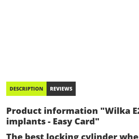
DESCRIPTION
REVIEWS
Product information "Wilka E2
implants - Easy Card"
The best locking cylinder wh