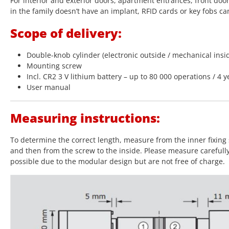
For interior and exterior doors, apartment entrances, front doo
in the family doesn’t have an implant, RFID cards or key fobs ca
Scope of delivery:
Double-knob cylinder (electronic outside / mechanical insi
Mounting screw
Incl. CR2 3 V lithium battery – up to 80 000 operations / 4 y
User manual
Measuring instructions:
To determine the correct length, measure from the inner fixing 
and then from the screw to the inside. Please measure carefull
possible due to the modular design but are not free of charge.