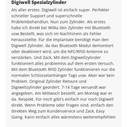
Average rating of 5 out of 5 stars
Digiwell Spezialzylinder
Als aller erstes: Digiwell ist einfach super. Perfekter
schneller Support und superschnelle
Problembehandlun. Nun zum Zylinder. Als erstes
habe ich direkt bei Wilka den Zylinder mit Bluetooth
usw Bestellt, was sich im Nachhinein als Fehler
herausstellte. Für die Implantate benötigt man den
Digiwell Zylinder, da das Bluetooth Modul demontiert
oder deaktiviert wird, um die NFC/RFID Antenne zu
verstärken. Und Zack. Mit dem Digiwellzylinder
funktioniert alles problemlos auf dem ersten Versuch.
Mit dem Bluetooth RFID Zylinder funktionieren nur die
normalen Schlüsselanhänger Tags usw. Aber war kein
Problem. Original Zylinder Retoure und
Digiwellzylinder geordert. 7-14 Tage versandt war
angegeben. Am Mittwoch bestellt, am Montag war er
da. Respekt. Für mich gibt's einfach nur noch Digiwell
direkt. Wenn Probleme oder Fragen sind, einfach den
direkten Weg zum Kundenservice und Zack. Easy
Going. Kann einfach alles wärmstens weiterempfehlen