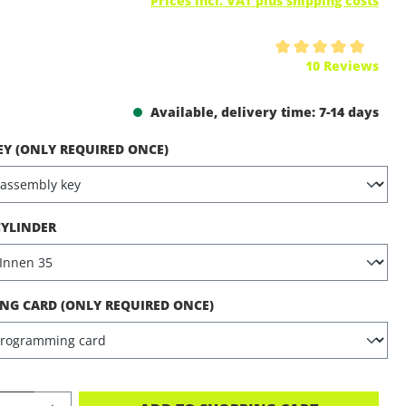
Prices incl. VAT plus shipping costs
ing of 5 out of 5 stars
10 Reviews
Available, delivery time: 7-14 days
EY (ONLY REQUIRED ONCE)
CYLINDER
G CARD (ONLY REQUIRED ONCE)