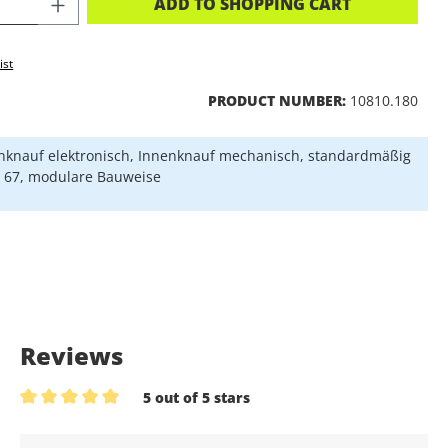
CT QUANTITY: ENTER THE DESIRED A
ADD TO SHOPPING CART
ist
PRODUCT NUMBER:
10810.180
knauf elektronisch, Innenknauf mechanisch, standardmäßig
P 67, modulare Bauweise
Reviews
5 out of 5 stars
Average rating of 5 out of 5 stars