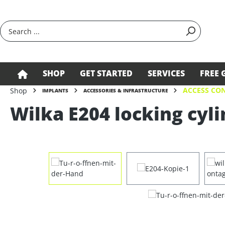
search
Skip to main navigation
SHOP
GET STARTED
SERVICES
FREE 
ACCESS CON
Shop
IMPLANTS
ACCESSORIES & INFRASTRUCTURE
Wilka E204 locking cyli
Skip image gallery