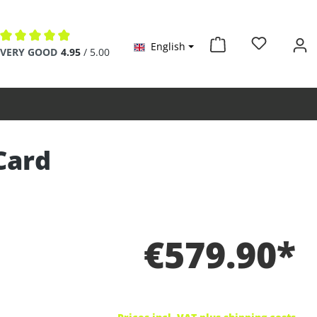
English
Average rating of 4.9 out of 5 stars
VERY GOOD
4.95
/ 5.00
Card
€579.90*