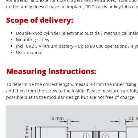
For interior and exterior doors, apartment entrances, front doo
in the family doesn’t have an implant, RFID cards or key fobs ca
Scope of delivery:
Double-knob cylinder (electronic outside / mechanical insi
Mounting screw
Incl. CR2 3 V lithium battery – up to 80 000 operations / 4 y
User manual
Measuring instructions:
To determine the correct length, measure from the inner fixing 
and then from the screw to the inside. Please measure carefull
possible due to the modular design but are not free of charge.