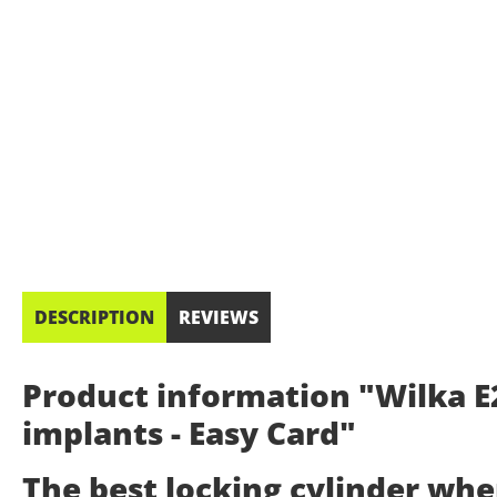
DESCRIPTION
REVIEWS
Product information "Wilka E2
implants - Easy Card"
The best locking cylinder wh