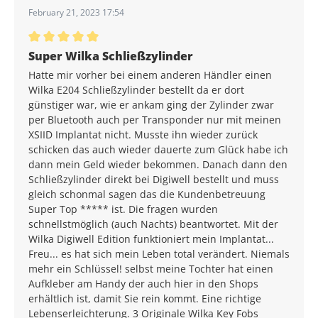
February 21, 2023 17:54
Average rating of 5 out of 5 stars
Super Wilka Schließzylinder
Hatte mir vorher bei einem anderen Händler einen
Wilka E204 Schließzylinder bestellt da er dort
günstiger war, wie er ankam ging der Zylinder zwar
per Bluetooth auch per Transponder nur mit meinen
XSIID Implantat nicht. Musste ihn wieder zurück
schicken das auch wieder dauerte zum Glück habe ich
dann mein Geld wieder bekommen. Danach dann den
Schließzylinder direkt bei Digiwell bestellt und muss
gleich schonmal sagen das die Kundenbetreuung
Super Top ***** ist. Die fragen wurden
schnellstmöglich (auch Nachts) beantwortet. Mit der
Wilka Digiwell Edition funktioniert mein Implantat...
Freu... es hat sich mein Leben total verändert. Niemals
mehr ein Schlüssel! selbst meine Tochter hat einen
Aufkleber am Handy der auch hier in den Shops
erhältlich ist, damit Sie rein kommt. Eine richtige
Lebenserleichterung. 3 Originale Wilka Key Fobs