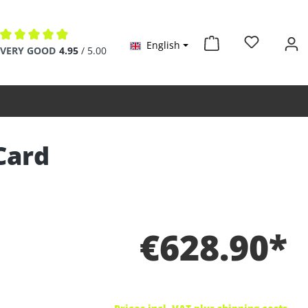
English
Average rating of 4.9 out of 5 stars
VERY GOOD
4.95
/ 5.00
Card
€628.90*