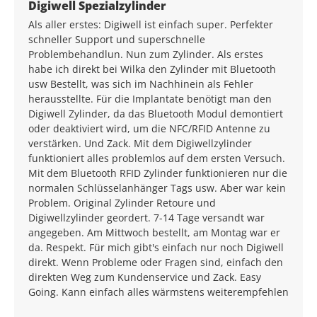
Average rating of 5 out of 5 stars
Digiwell Spezialzylinder
Als aller erstes: Digiwell ist einfach super. Perfekter
schneller Support und superschnelle
Problembehandlun. Nun zum Zylinder. Als erstes
habe ich direkt bei Wilka den Zylinder mit Bluetooth
usw Bestellt, was sich im Nachhinein als Fehler
herausstellte. Für die Implantate benötigt man den
Digiwell Zylinder, da das Bluetooth Modul demontiert
oder deaktiviert wird, um die NFC/RFID Antenne zu
verstärken. Und Zack. Mit dem Digiwellzylinder
funktioniert alles problemlos auf dem ersten Versuch.
Mit dem Bluetooth RFID Zylinder funktionieren nur die
normalen Schlüsselanhänger Tags usw. Aber war kein
Problem. Original Zylinder Retoure und
Digiwellzylinder geordert. 7-14 Tage versandt war
angegeben. Am Mittwoch bestellt, am Montag war er
da. Respekt. Für mich gibt's einfach nur noch Digiwell
direkt. Wenn Probleme oder Fragen sind, einfach den
direkten Weg zum Kundenservice und Zack. Easy
Going. Kann einfach alles wärmstens weiterempfehlen