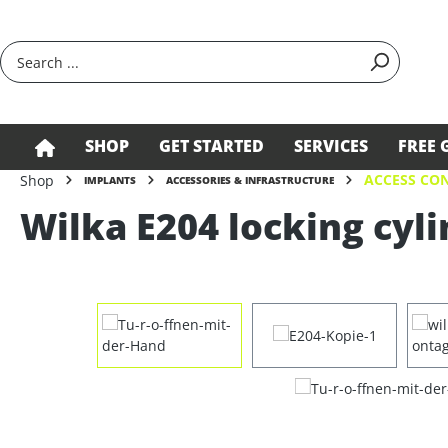
search
Skip to main navigation
SHOP
GET STARTED
SERVICES
FREE 
ACCESS CON
Shop
IMPLANTS
ACCESSORIES & INFRASTRUCTURE
Wilka E204 locking cyli
Skip image gallery