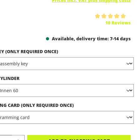
Prices incl. VAT plus shipping costs
ing of 5 out of 5 stars
10 Reviews
Available, delivery time: 7-14 days
EY (ONLY REQUIRED ONCE)
CYLINDER
G CARD (ONLY REQUIRED ONCE)