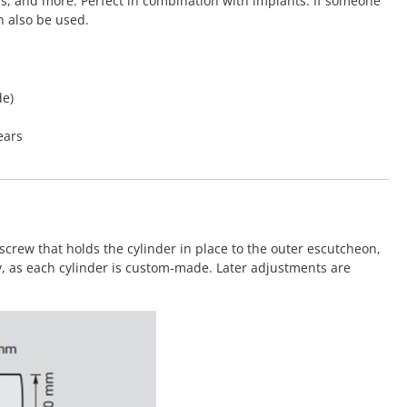
rs, and more. Perfect in combination with implants. If someone
n also be used.
de)
ears
screw that holds the cylinder in place to the outer escutcheon,
y, as each cylinder is custom-made. Later adjustments are