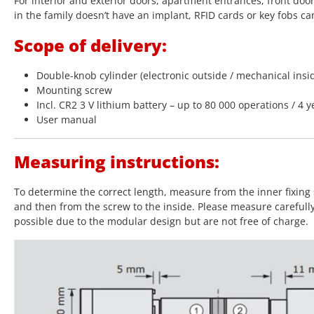
For interior and exterior doors, apartment entrances, front doo
in the family doesn’t have an implant, RFID cards or key fobs ca
Scope of delivery:
Double-knob cylinder (electronic outside / mechanical insi
Mounting screw
Incl. CR2 3 V lithium battery – up to 80 000 operations / 4 y
User manual
Measuring instructions:
To determine the correct length, measure from the inner fixing 
and then from the screw to the inside. Please measure carefull
possible due to the modular design but are not free of charge.