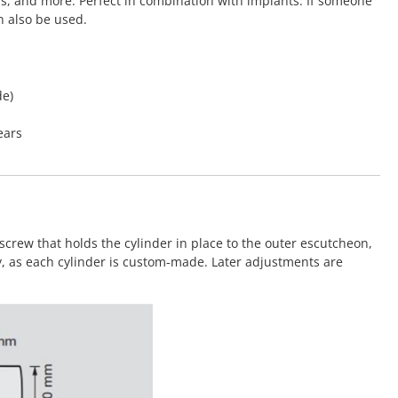
rs, and more. Perfect in combination with implants. If someone
n also be used.
de)
ears
screw that holds the cylinder in place to the outer escutcheon,
y, as each cylinder is custom-made. Later adjustments are