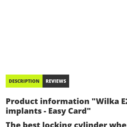
DESCRIPTION
REVIEWS
Product information "Wilka E2
implants - Easy Card"
The best locking cylinder wh