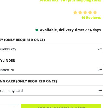
Prices incl. VAT plus shipping costs
ing of 5 out of 5 stars
10 Reviews
Available, delivery time: 7-14 days
EY (ONLY REQUIRED ONCE)
CYLINDER
G CARD (ONLY REQUIRED ONCE)