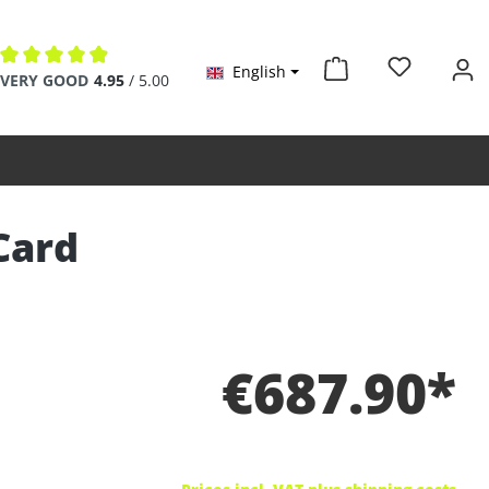
English
Average rating of 4.9 out of 5 stars
VERY GOOD
4.95
/ 5.00
Card
€687.90*