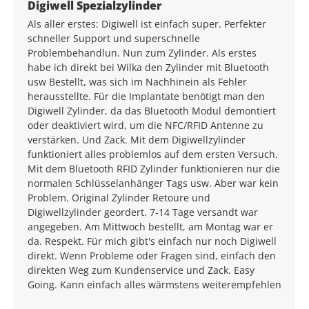
Average rating of 5 out of 5 stars
Digiwell Spezialzylinder
Als aller erstes: Digiwell ist einfach super. Perfekter
schneller Support und superschnelle
Problembehandlun. Nun zum Zylinder. Als erstes
habe ich direkt bei Wilka den Zylinder mit Bluetooth
usw Bestellt, was sich im Nachhinein als Fehler
herausstellte. Für die Implantate benötigt man den
Digiwell Zylinder, da das Bluetooth Modul demontiert
oder deaktiviert wird, um die NFC/RFID Antenne zu
verstärken. Und Zack. Mit dem Digiwellzylinder
funktioniert alles problemlos auf dem ersten Versuch.
Mit dem Bluetooth RFID Zylinder funktionieren nur die
normalen Schlüsselanhänger Tags usw. Aber war kein
Problem. Original Zylinder Retoure und
Digiwellzylinder geordert. 7-14 Tage versandt war
angegeben. Am Mittwoch bestellt, am Montag war er
da. Respekt. Für mich gibt's einfach nur noch Digiwell
direkt. Wenn Probleme oder Fragen sind, einfach den
direkten Weg zum Kundenservice und Zack. Easy
Going. Kann einfach alles wärmstens weiterempfehlen