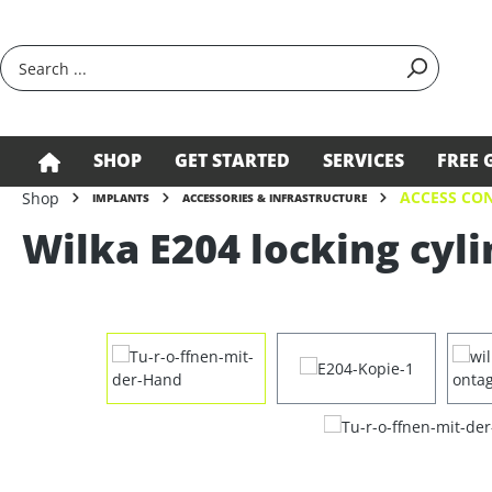
search
Skip to main navigation
SHOP
GET STARTED
SERVICES
FREE 
ACCESS CON
Shop
IMPLANTS
ACCESSORIES & INFRASTRUCTURE
Wilka E204 locking cyli
Skip image gallery