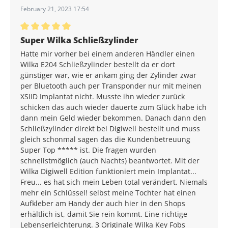
February 21, 2023 17:54
Average rating of 5 out of 5 stars
Super Wilka Schließzylinder
Hatte mir vorher bei einem anderen Händler einen
Wilka E204 Schließzylinder bestellt da er dort
günstiger war, wie er ankam ging der Zylinder zwar
per Bluetooth auch per Transponder nur mit meinen
XSIID Implantat nicht. Musste ihn wieder zurück
schicken das auch wieder dauerte zum Glück habe ich
dann mein Geld wieder bekommen. Danach dann den
Schließzylinder direkt bei Digiwell bestellt und muss
gleich schonmal sagen das die Kundenbetreuung
Super Top ***** ist. Die fragen wurden
schnellstmöglich (auch Nachts) beantwortet. Mit der
Wilka Digiwell Edition funktioniert mein Implantat...
Freu... es hat sich mein Leben total verändert. Niemals
mehr ein Schlüssel! selbst meine Tochter hat einen
Aufkleber am Handy der auch hier in den Shops
erhältlich ist, damit Sie rein kommt. Eine richtige
Lebenserleichterung. 3 Originale Wilka Key Fobs