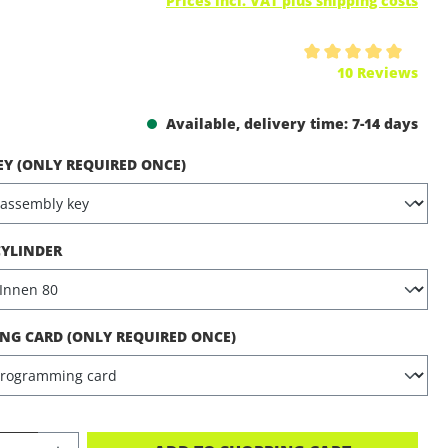
Prices incl. VAT plus shipping costs
ing of 5 out of 5 stars
10 Reviews
Available, delivery time: 7-14 days
EY (ONLY REQUIRED ONCE)
CYLINDER
G CARD (ONLY REQUIRED ONCE)