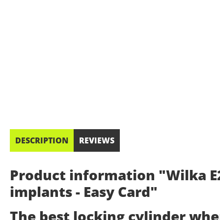
DESCRIPTION
REVIEWS
Product information "Wilka E2
implants - Easy Card"
The best locking cylinder wh