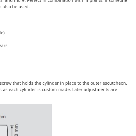
rs, and more. Perfect in combination with implants. If someone
n also be used.
de)
ears
screw that holds the cylinder in place to the outer escutcheon,
y, as each cylinder is custom-made. Later adjustments are