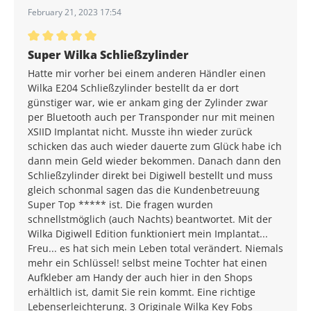
February 21, 2023 17:54
Average rating of 5 out of 5 stars
Super Wilka Schließzylinder
Hatte mir vorher bei einem anderen Händler einen
Wilka E204 Schließzylinder bestellt da er dort
günstiger war, wie er ankam ging der Zylinder zwar
per Bluetooth auch per Transponder nur mit meinen
XSIID Implantat nicht. Musste ihn wieder zurück
schicken das auch wieder dauerte zum Glück habe ich
dann mein Geld wieder bekommen. Danach dann den
Schließzylinder direkt bei Digiwell bestellt und muss
gleich schonmal sagen das die Kundenbetreuung
Super Top ***** ist. Die fragen wurden
schnellstmöglich (auch Nachts) beantwortet. Mit der
Wilka Digiwell Edition funktioniert mein Implantat...
Freu... es hat sich mein Leben total verändert. Niemals
mehr ein Schlüssel! selbst meine Tochter hat einen
Aufkleber am Handy der auch hier in den Shops
erhältlich ist, damit Sie rein kommt. Eine richtige
Lebenserleichterung. 3 Originale Wilka Key Fobs