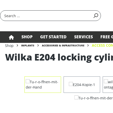
search
Skip to main navigation
SHOP
GET STARTED
SERVICES
FREE 
ACCESS CON
Shop
IMPLANTS
ACCESSORIES & INFRASTRUCTURE
Wilka E204 locking cyli
Skip image gallery