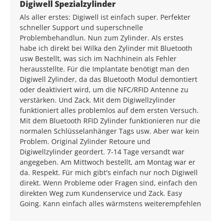
Average rating of 5 out of 5 stars
Digiwell Spezialzylinder
Als aller erstes: Digiwell ist einfach super. Perfekter
schneller Support und superschnelle
Problembehandlun. Nun zum Zylinder. Als erstes
habe ich direkt bei Wilka den Zylinder mit Bluetooth
usw Bestellt, was sich im Nachhinein als Fehler
herausstellte. Für die Implantate benötigt man den
Digiwell Zylinder, da das Bluetooth Modul demontiert
oder deaktiviert wird, um die NFC/RFID Antenne zu
verstärken. Und Zack. Mit dem Digiwellzylinder
funktioniert alles problemlos auf dem ersten Versuch.
Mit dem Bluetooth RFID Zylinder funktionieren nur die
normalen Schlüsselanhänger Tags usw. Aber war kein
Problem. Original Zylinder Retoure und
Digiwellzylinder geordert. 7-14 Tage versandt war
angegeben. Am Mittwoch bestellt, am Montag war er
da. Respekt. Für mich gibt's einfach nur noch Digiwell
direkt. Wenn Probleme oder Fragen sind, einfach den
direkten Weg zum Kundenservice und Zack. Easy
Going. Kann einfach alles wärmstens weiterempfehlen