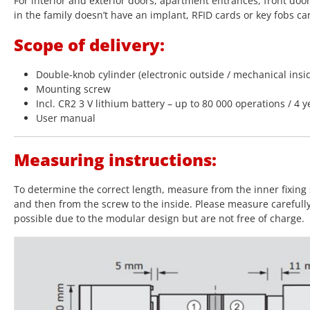
For interior and exterior doors, apartment entrances, front doo
in the family doesn’t have an implant, RFID cards or key fobs ca
Scope of delivery:
Double-knob cylinder (electronic outside / mechanical insi
Mounting screw
Incl. CR2 3 V lithium battery – up to 80 000 operations / 4 y
User manual
Measuring instructions:
To determine the correct length, measure from the inner fixing 
and then from the screw to the inside. Please measure carefull
possible due to the modular design but are not free of charge.