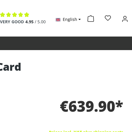
English
Average rating of 4.9 out of 5 stars
VERY GOOD
4.95
/ 5.00
Card
€639.90*