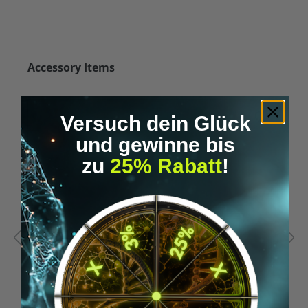
Skip product gallery
Accessory Items
Versuch dein Glück
und gewinne bis
zu
25% Rabatt
!