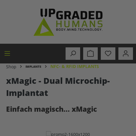
in content
NFC- & RFID IMPLANTS
Shop
IMPLANTS
xMagic - Dual Microchip-
Implantat
Einfach magisch... xMagic
Skip image gallery