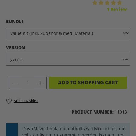
Average rating of 5 out of 5 stars
1 Review
SELECT
BUNDLE
SELECT
VERSION
PRODUCT QUANTITY: ENTER THE DES
ADD TO SHOPPING CART
Add to wishlist
PRODUCT NUMBER:
11013
Das xMagic-Implantat enthält zwei Mikrochips, die
vollständig umprogrammiert werden können, um